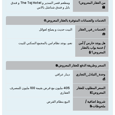
من العقار المعروض؟
ومطعم قصر السدير و The Taj Hotel و فندق
🏨
بابل و فندق شناشل بالاس
الخدمات والضمانات المتوفرة بالعقار المعروض⚙️
الخدمات_في_العقار
البيت حديث و يصلح لعوائل
🧰
هل يوجد حارس / أمن
نعم، يوجد نظام امن بالمجمع السكني للبيت
/ خدمة بواب بالعقار
المعروض؟👮
السعر وطريفة الدفع للعقار المعروض💲
وحدة_التبادل_التجاري
دينار عراقي
💰
السعر المطلوب للعقار
405 مليون مع قرض بقيمة 100 مليون للمصرف
المعروض💵
العقاري
شروط اضافية /
البيع بنظام القرض
ملحوظات📝