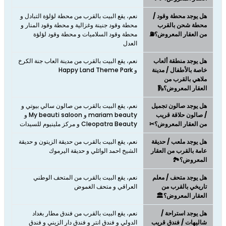
هل يوجد محطة وقود /
نعم، يقع البيت بالقرب من محطة لؤلؤة التبادل و
محطة شحن بالقرب
محطة وقود جنينة وغزالية و محطة وقود المنار و
من العقار المعروض؟⛽
محطة وقود السلاميات و محطة وقود لؤلؤة
العدل
هل يوجد منطقة ألعاب
نعم، يقع البيت بالقرب من مدينة العاب جنة الكرخ
خاصة بالأطفال / مدينة
و Happy Land Theme Park
ملاهي بالقرب من
العقار المعروض؟🛝
هل يوجد صالون تجميل
نعم، يقع البيت بالقرب من صالون سالي بيوتي و
/ صالون حلاقة قريب
mariam beauty و My beauti saloon و
من العقار المعروض؟✂
Cleopatra Beauty و مركز ملينيوم للسيدات
هل يوجد ملعب / حديقة
نعم، يقع البيت بالقرب من حديقة الزيتون و حديقة
عامة بالقرب من العقار
الشيخ احمد الوائلي و حديقة اليرموك
المعروض؟🏞️
هل يوجد متحف / معلم
نعم، يقع البيت بالقرب من المتحف الوطني
تاريخي بالقرب من
العراقي و متحف الغموض
العقار المعروض؟🏛️
هل يوجد استراحة /
نعم، يقع البيت بالقرب من فندق مطار بغداد
شاليهات / فندق قريب
الدولي و فندق انتر و فندق دار الزيني و فندق