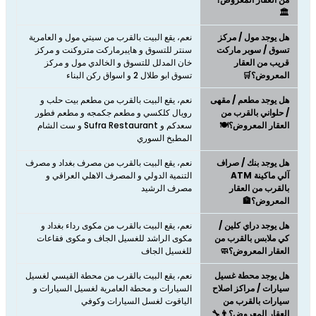
🏛️
هل يوجد مول / مركز
نعم، يقع البيت بالقرب من سيتي مول و العامرية
تسوق / سوبر ماركت
سنتر للتسوق و هايبرماركت متروكنت و مركز
قريب من العقار
خان المدلل للتسوق و الخالدي مول و مركز
المعروض؟🛒
تسوق ابو طلال 2 و اسواق ركن البناء
هل يوجد مطعم / مقهى
نعم، يقع البيت بالقرب من مطعم بيت حلب و
/ حلواني بالقرب من
رويال كلكسي و مطعم جكمجه و مطعم فطور
العقار المعروض؟🍽️
سعدكم و Sufra Restaurant و ست الشام
المطبخ السوري
هل يوجد بنك / صراف
نعم، يقع البيت بالقرب من مصرف بغداد و مصرف
آلي ماكينة ATM
التنمية الدولي و المصرف الاهلي العراقي و
بالقرب من العقار
مصرف الرشيد
المعروض؟🏦
هل يوجد دراي كلين /
نعم، يقع البيت بالقرب من مكوى رداء بغداد و
كي ملابس بالقرب من
مكوى الراشد للغسيل الجاف و مكوى فقاعات
العقار المعروض؟🧼
للغسيل الجاف
هل يوجد محطة غسيل
نعم، يقع البيت بالقرب من محطة القيسي لغسيل
سيارات / مراكز اصلاح
السيارات و محطة العامرية لغسيل السيارات و
سيارات بالقرب من
الياقوت لغسل السيارات وكوفي
العقار المعروض؟👨‍🔧