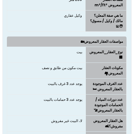
المعروض m²/ft²
ما هي صفة المعلن؟
وكيل عقاري
مالك / وكيل / مسوق؟
🧑‍💻
مواصفات العقار المعروض🏡
نوع_العقار_المعروض
بيت
🏢
مكونات العقار
بيت مكون من طابق و نصف
المعروض🏘️
عدد الغرف الموجودة
يوجد عدد 3 غرف بالبيت
بالعقار المعروض 🛏️
عدد دورات المياه /
يوجد عدد 3 حمامات بالبيت
الحمامات الموجودة
بالعقار المعروض🚾
هل العقار المعروض
لا، البيت غير مفروش
مفروش؟🛋️