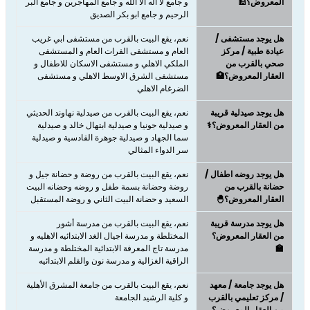
المعروض؟🕌
و جامع لا اله الا الله و جامع المهاجرين و جامع البر
الرحيم و جامع ابو بكر الصديق
هل يوجد مستشفى /
نعم، يقع البيت بالقرب من مستشفى ابي غريب
عيادة طبية / مركز
العام و مستشفى الفرات العام و المستشفى
صحي بالقرب من
الملكي الاهلي و مستشفى الاسكان للاطفال و
العقار المعروض؟🏥
مستشفى الشرق الاوسط الاهلي و مستشفى
الضرغام الاهلي
هل يوجد صيدلية قريبة
نعم، يقع البيت بالقرب من صيدلية نهاوند الحديثي
من العقار المعروض؟⚕️
و صيدلية جونيا و صيدلية ابتهال خالد و صيدلية
سما الجهاد و صيدلية جوهرة القادسية و صيدلية
سر الدواء المثالي
هل يوجد روضه اطفال /
نعم، يقع البيت بالقرب من روضة و حضانة جيل و
حضانة بالقرب من
روضة وحضانة بسمة طفل و روضه وحضانه البيت
العقار المعروض؟🐣
السعيد و حضانة البيت الثاني و روضة المستقبل
هل يوجد مدرسة قريبة
نعم، يقع البيت بالقرب من مدرسة أشور
من العقار المعروض؟
المختلطة و مدرسة اجيال الغد الابتدائيه الاهليه و
🏫
مدرسة تاج المعرفة الابتدائية المختلطة و مدرسة
الراقية الغزالية و مدرسة نون والقلم الابتدائيه
هل يوجد جامعة / معهد
نعم، يقع البيت بالقرب من جامعة المشرق الأهلية
/ مركز تعليمي بالقرب
و كلية الرشيد الجامعة
من العقار المعروض؟