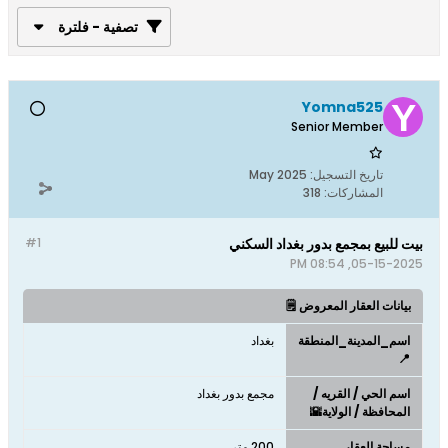
تصفية - فلترة
Yomna525
Senior Member
تاريخ التسجيل:
May 2025
المشاركات:
318
بيت للبيع بمجمع بدور بغداد السكني
#1
05-15-2025, 08:54 PM
بيانات العقار المعروض 🗒️
اسم_المدينة_المنطقة
بغداد
📍
اسم الحي / القريه /
مجمع بدور بغداد
المحافظة / الولاية🌇
مساحة العقار
200 متر