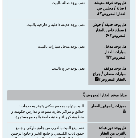
هل يوجد غرفة معيشة
نعم، يوجد صالة بالبيت
/ صالة / مجلس في
العقار المعروض؟💺
هل يوجد حديقه / حوش
نعم، يوجد حديقة داخلية و خارجية بالبيت
/ سطح خاص بالعقار
المعروض؟🏞️
هل يوجد مدخل
نعم، يوجد مدخل سيارات بالبيت
سيارات للعقار
المعروض؟🚖
هل يوجد موقف
نعم، يوجد جراج بالبيت
سيارات مغطى / جراج
بالعقار المعروض؟🅿️
مزايا موقع العقار المعروض👇
مميزات_لموقع_العقار
البيت يتواجد بمجمع سكني يتوفر به خدمات :
👍
حدائق و مراكز تجارية متنوعة و مدارس حكومية و
منظومة كهرباء وطنية خاصة بالمجمع مستمرة
هل يوجد دور عبادة
نعم، يقع البيت بالقرب من جامع ملوكي و جامع
بالقرب من العقار
حمود ذياب الكبيسي و جامع الخير و جامع الرحمن