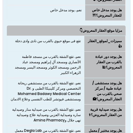
هل يوجد مدخل خاص
نعم، يوجد مدخل خاص
للعقار المعروض؟⛩️
مزايا موقع العقار المعروض👇
مميزات_لموقع_العقار
تقع فى موقع حيوي بالقرب من نادى وادى دجلة
👍
هل يوجد دور عبادة
نعم، تقع الشقة بالقرب من مسجد فاطمة
بالقرب من العقار
الأنصاري ومسجد آلِ إبراهيم ومسجد عباد
المعروض؟🕌
الرحمن ومسجد الكوثر ومسجد اليسر ومسجد
الزهراء الكبير
هل يوجد مستشفى /
نعم، تقع الشقة بالقرب من مستشفي ريحانة
عيادة طبية / مركز
التخصصي ومركز كلينيكا الطبى و Dr.
صحي بالقرب من
Mohamed Badawy Medical Center
العقار المعروض؟🏥
ومستشفى فيوتشر للطب النفسى وعلاج الادمان
هل يوجد صيدلية قريبة
نعم، تقع الشقة بالقرب من صيدلية منار وصيدلية
من العقار المعروض؟⚕️
ساره وصيدلية العزبي وصيدلية علاج وصيدلية
نهى جلال وAmina Pharmacy
هل يوجد مختبر / معمل
نعم، تقع الشقة بالقرب من Degla Lab معمل