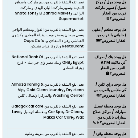
هل يوجد مول / مركز
نعم، تقع الشقة بالقرب من بيم ماركت واسواق
تسوق / سوبر ماركت
المدينة وسوبرماركت البان الهدى و ماركت
قريب من العقار
الراعى وEl Zahraa Market وShata sons
المعروض؟🛒
Supermarket
هل يوجد مطعم / مقهى
نعم، تقع الشقة بالقرب من الفواز ومطعم الواحي
/ حلواني بالقرب من
وسي مرجان وحضر موت زهراء المعادي وكشري
العقار المعروض؟🍽️
الغباشي زهراء المعادي وOops Cafe .
Restaurant وبازوكا فرايد تشيكن
هل يوجد بنك / صراف
نعم، تقع الشقة بالقرب من National Bank Of
آلي ماكينة ATM
Egypt وQNB وبنك مصر وإي جي بنك - فرع
بالقرب من العقار
زهراء المعادي
المعروض؟🏦
هل يوجد دراي كلين /
نعم، تقع الشقة بالقرب من Almaza Ironing &
كي ملابس بالقرب من
Dry clean وGold Clean Laundry وVip
العقار المعروض؟🧼
Washing Center والمركز الإيطالى كلين
هل يوجد محطة غسيل
نعم، تقع الشقة بالقرب من Garagak car care
سيارات / مراكز اصلاح
وDr.Clean وCar Spa ومغسلة اتومبيل وLava
سيارات بالقرب من
Wax وMakka Car Care
العقار المعروض؟👨‍🔧
هل يوجد محطة وقود /
نعم، تقع الشقة بالقرب من بنزينة وطنية