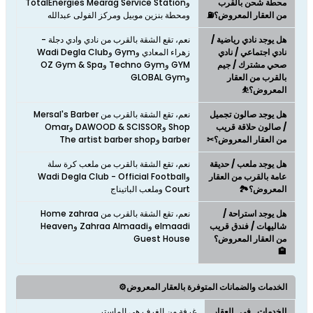
محطة شحن بالقرب
وTotalEnergies Mearag Service Station
من العقار المعروض؟⛽
ومحطة بنزين موبيل ومركز الفولى عبدالله
هل يوجد نادي رياضية /
نعم، تقع الشقة بالقرب من نادي وادي دجلة -
نادي اجتماعي / نادي
زهراء المعادي وGym وWadi Degla Club
صحي مشترك / جيم
GYM وTechno Gym وOZ Gym & Spa
بالقرب من العقار
وGLOBAL Gym
المعروض؟⛹
هل يوجد صالون تجميل
نعم، تقع الشقة بالقرب من Mersal's Barber
/ صالون حلاقة قريب
Shop وDAWOOD & SCISSOR وOmar
من العقار المعروض؟✂
barber وThe artist barber shop
هل يوجد ملعب / حديقة
نعم، تقع الشقة بالقرب من ملعب كرة سلة
عامة بالقرب من العقار
وWadi Degla Club - Official Football
المعروض؟🏞️
Court وملعب الباتيناج
هل يوجد استراحة /
نعم، تقع الشقة بالقرب من Home zahraa
شاليهات / فندق قريب
elmaadi وZahraa Almaadi وHeaven
من العقار المعروض؟
Guest House
🏨
الخدمات والضمانات المتوفرة بالعقار المعروض⚙️
الخدمات_في_العقار
غرفة من الغرف هى الماستر