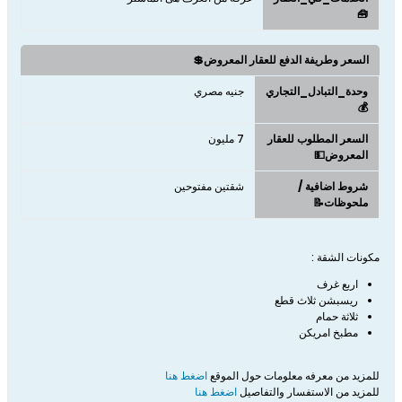
🧰
السعر وطريفة الدفع للعقار المعروض💲
وحدة_التبادل_التجاري
جنيه مصري
💰
السعر المطلوب للعقار
7 مليون
المعروض💵
شروط اضافية /
شقتين مفتوحين
ملحوظات📝
مكونات الشقة :
اربع غرف
ريسبشن ثلاث قطع
ثلاثة حمام
مطبخ امريكن
للمزيد من معرفه معلومات حول الموقع
اضغط هنا
للمزيد من الاستفسار والتفاصيل
اضغط هنا