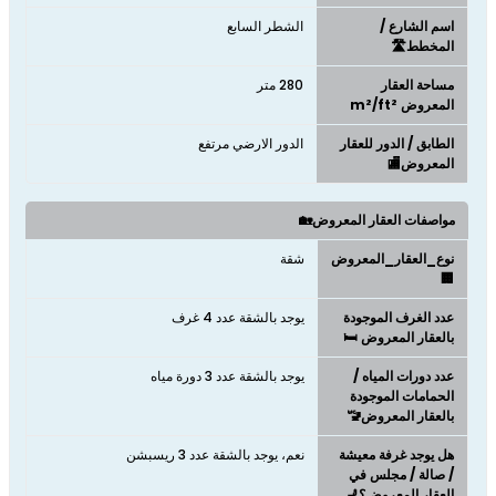
اسم الشارع /
الشطر السابع
المخطط🛣️
مساحة العقار
280 متر
المعروض m²/ft²
الطابق / الدور للعقار
الدور الارضي مرتفع
المعروض🏬
مواصفات العقار المعروض🏡
نوع_العقار_المعروض
شقة
🏢
عدد الغرف الموجودة
يوجد بالشقة عدد 4 غرف
بالعقار المعروض 🛏️
عدد دورات المياه /
يوجد بالشقة عدد 3 دورة مياه
الحمامات الموجودة
بالعقار المعروض🚾
هل يوجد غرفة معيشة
نعم، يوجد بالشقة عدد 3 ريسبشن
/ صالة / مجلس في
العقار المعروض؟💺