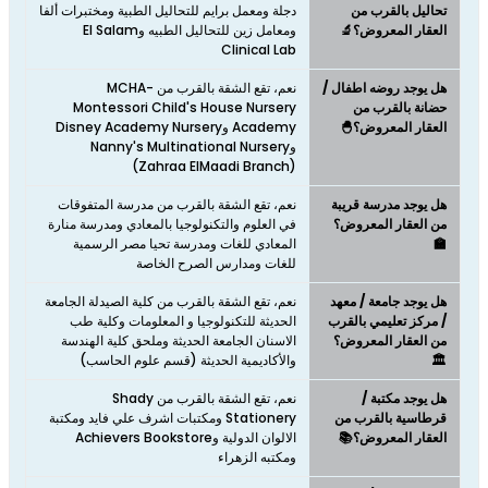
تحاليل بالقرب من
دجلة ومعمل برايم للتحاليل الطبية ومختبرات ألفا
العقار المعروض؟🔬
ومعامل زين للتحاليل الطبيه وEl Salam
Clinical Lab
هل يوجد روضه اطفال /
نعم، تقع الشقة بالقرب من MCHA-
حضانة بالقرب من
Montessori Child's House Nursery
العقار المعروض؟🐣
Academy وDisney Academy Nursery
وNanny's Multinational Nursery
(Zahraa ElMaadi Branch)
هل يوجد مدرسة قريبة
نعم، تقع الشقة بالقرب من مدرسة المتفوقات
من العقار المعروض؟
في العلوم والتكنولوجيا بالمعادي ومدرسة منارة
🏫
المعادي للغات ومدرسة تحيا مصر الرسمية
للغات ومدارس الصرح الخاصة
هل يوجد جامعة / معهد
نعم، تقع الشقة بالقرب من كلية الصيدلة الجامعة
/ مركز تعليمي بالقرب
الحديثة للتكنولوجيا و المعلومات وكلية طب
من العقار المعروض؟
الاسنان الجامعة الحديثة وملحق كلية الهندسة
🏛️
والأكاديمية الحديثة (قسم علوم الحاسب)
هل يوجد مكتبة /
نعم، تقع الشقة بالقرب من Shady
قرطاسية بالقرب من
Stationery ومكتبات اشرف علي فايد ومكتبة
العقار المعروض؟📚
الالوان الدولية وAchievers Bookstore
ومكتبه الزهراء