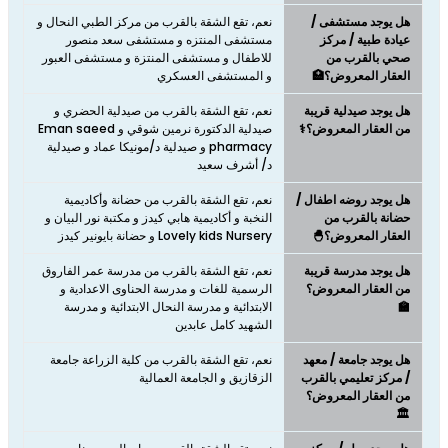
هل يوجد مستشفى /
نعم، تقع الشقة بالقرب من مركز الطبي النحال و
عيادة طبية / مركز
مستشفى المنتزه و مستشفى سعد منصور
صحي بالقرب من
للاطفال و مستشفى المنتزة و مستشفى العبور
العقار المعروض؟🏥
و المستشفى العسكري
هل يوجد صيدلية قريبة
نعم، تقع الشقة بالقرب من صيدلية الحضري و
من العقار المعروض؟⚕️
صيدلية الدكتورة نرمين شوقي و Eman saeed
pharmacy و صيدلية د/مونيكا عماد و صيدلية
د/ أشرف سعيد
هل يوجد روضه اطفال /
نعم، تقع الشقة بالقرب من حضانة وأكاديمية
حضانة بالقرب من
النخبة و أكاديمية هابي كيدز و مكتبة نور البيان و
العقار المعروض؟🐣
Lovely kids Nursery و حضانة بايونير كيدز
هل يوجد مدرسة قريبة
نعم، تقع الشقة بالقرب من مدرسة عمر الفاروق
من العقار المعروض؟
الرسمية للغات و مدرسة الحناوى الاعدادية و
🏫
الابتدائية و مدرسة النحال الابتدائية و مدرسة
الشهيد كامل عابدين
هل يوجد جامعة / معهد
نعم، تقع الشقة بالقرب من كلية الزراعة جامعة
/ مركز تعليمي بالقرب
الزقازيق و الجامعة العمالية
من العقار المعروض؟
🏛️