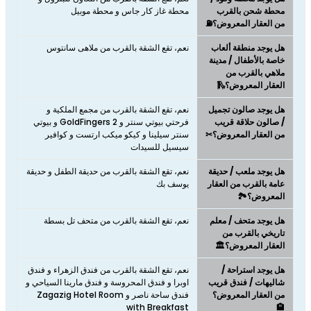
محطة شحن بالقرب
محطة غاز كار جاس و محطة موبيل
من العقار المعروض؟⛽
هل يوجد منطقة ألعاب
نعم، تقع الشقة بالقرب من ملاهى سانتوس
خاصة بالأطفال / مدينة
ملاهي بالقرب من
العقار المعروض؟🛝
هل يوجد صالون تجميل
نعم، تقع الشقة بالقرب من مجمع الملكية و
/ صالون حلاقة قريب
فرحتي بيوتي سنتر و GoldFingers 2 و بيوتي
من العقار المعروض؟✂
سنتر سيلينا و كيكو ميكب ارتست و كوافير
سيسيل للسيدات
هل يوجد ملعب / حديقة
نعم، تقع الشقة بالقرب من حديقة الطفل و حديقة
عامة بالقرب من العقار
يوسف بك
المعروض؟🏞️
هل يوجد متحف / معلم
نعم، تقع الشقة بالقرب من متحف تل بسطة
تاريخي بالقرب من
العقار المعروض؟🏛️
هل يوجد استراحة /
نعم، تقع الشقة بالقرب من فندق الزهراء و فندق
شاليهات / فندق قريب
اوبرا و فندق المحروسة و فندق مارينا السياحي و
من العقار المعروض؟
فندق ساحة ناصر و Zagazig Hotel Room
with Breakfast
🏨