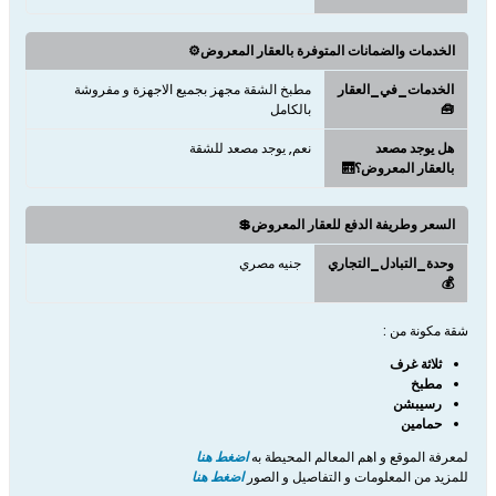
الخدمات والضمانات المتوفرة بالعقار المعروض⚙️
الخدمات_في_العقار
مطبخ الشقة مجهز بجميع الاجهزة و مفروشة
🧰
بالكامل
هل يوجد مصعد
نعم, يوجد مصعد للشقة
بالعقار المعروض؟🛗
السعر وطريفة الدفع للعقار المعروض💲
وحدة_التبادل_التجاري
جنيه مصري
💰
شقة مكونة من :
ثلاثة غرف
مطبخ
رسيبشن
حمامين
لمعرفة الموقع و اهم المعالم المحيطة به
اضغط هنا
للمزيد من المعلومات و التفاصيل و الصور
اضغط هنا