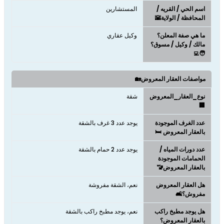
اسم الحي / القريه /
المستشارين
المحافظة / الولاية🌇
ما هي صفة المعلن؟
وكيل عقاري
مالك / وكيل / مسوق؟
🧑‍💻
مواصفات العقار المعروض🏡
نوع_العقار_المعروض
شقة
🏢
عدد الغرف الموجودة
يوجد عدد 3 غرف بالشقة
بالعقار المعروض 🛏️
عدد دورات المياه /
يوجد عدد 2 حمام بالشقة
الحمامات الموجودة
بالعقار المعروض🚾
هل العقار المعروض
نعم، الشقة مفروشة
مفروش؟🛋️
هل يوجد مطبخ راكب
نعم، يوجد مطبخ راكب بالشقة
بالعقار المعروض؟