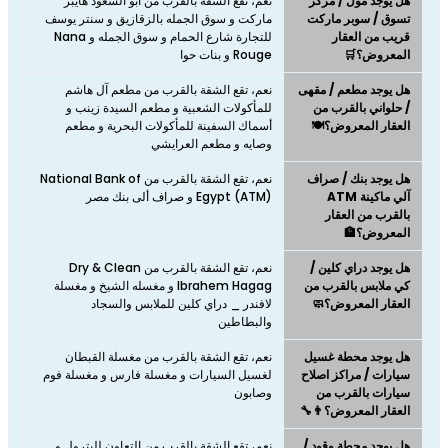
هل يوجد مول / مركز
نعم، تقع الشقة بالقرب من ابو السعود هايبر
تسوق / سوبر ماركت
ماركت‎ و سوق الجمله بالزقازيق و سنتر يوسف
قريب من العقار
للتجارة شارع الحمام و سوق الجمله و Nana
المعروض؟🛒
Rouge و بنات حوا
هل يوجد مطعم / مقهى
نعم، تقع الشقة بالقرب من مطعم آل هاشم
/ حلواني بالقرب من
للمأكولات الشعبية و مطعم السيدة زينب و
العقار المعروض؟🍽️
أسماك السفينة للمأكولات البحرية و مطعم
وصايه و مطعم العرايشي
هل يوجد بنك / صراف
نعم، تقع الشقة بالقرب من National Bank of
آلي ماكينة ATM
Egypt (ATM) و صراف ألى بنك مصر
بالقرب من العقار
المعروض؟🏦
هل يوجد دراي كلين /
نعم، تقع الشقة بالقرب من Dry & Clean
كي ملابس بالقرب من
Ibrahem Hagag و مغسله الشيخ و مغسلة
العقار المعروض؟🧼
لافندر _ دراي كلين للملابس والسجاد
والبطاطين
هل يوجد محطة غسيل
نعم، تقع الشقة بالقرب من مغسلة القبطان
سيارات / مراكز اصلاح
لغسيل السيارات و مغسلة فارس و مغسلة فوم
سيارات بالقرب من
وصابون
العقار المعروض؟👨‍🔧
هل يوجد محطة وقود /
نعم، تقع الشقة بالقرب من التعاون للبترول و