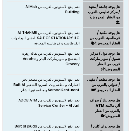
هل يوجد جامعة / معهد
نعم، يقع الاستوديو بالقرب من Al Misk
/ مركز تعليمي بالقرب
Building
من العقار المعروض؟
🏛️
هل يوجد مكتبة /
نعم، يقع الاستوديو بالقرب من AL THAHABI
قرطاسية بالقرب من
SALE OF STATIONARY LLC الذهبي لبيع ادوات
العقار المعروض؟📚
القرطاسية و قرطاسية المعرفه
هل يوجد مول / مركز
نعم، يقع الاستوديو بالقرب من بقالة زهرة
تسوق / سوبر ماركت
البنفسج و سوبرماركت البدر و Areeha
قريب من العقار
Grocery
المعروض؟🛒
هل يوجد مطعم / مقهى
نعم، يقع الاستوديو بالقرب من مطعم بحر
/ حلواني بالقرب من
الامارات و مطعم بيت السرود الشعبي Bait Al
العقار المعروض؟🍽️
Sarood Resturant و مطعم نور الشام
هل يوجد بنك / صراف
نعم، يقع الاستوديو بالقرب من ADCB ATM
آلي ماكينة ATM
Service Center - Al Jurf
بالقرب من العقار
المعروض؟🏦
هل يوجد دراي كلين /
نعم، يقع الاستوديو بالقرب من Bait al jouda