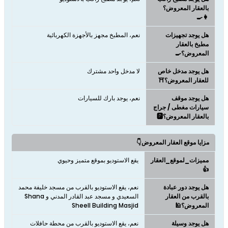
بالعقار المعروض؟
👩‍🍳
هل يوجد تجهيزات
نعم، المطبخ مجهز بالأجهزة الكهربائية
مطبخ بالعقار
المعروض؟🍳
هل يوجد مدخل خاص
لا مدخل واحد مشترك
للعقار المعروض؟⛩️
هل يوجد موقف
نعم، يوجد بارك للسيارات
سيارات مغطى / جراج
بالعقار المعروض؟🅿️
مزايا موقع العقار المعروض👇
مميزات_لموقع_العقار
يقع الاستوديو بموقع متميز وحيوي
👍
هل يوجد دور عبادة
نعم، يقع الاستوديو بالقرب من مسجد خليفة محمد
بالقرب من العقار
السعيدي و مسجد عبد القادر المدني و Shana
المعروض؟🕌
Sheell Building Masjid
هل يوجد وسيلة
نعم، يقع الاستوديو بالقرب من محطة حافلات