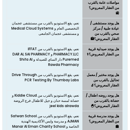
مواصلات عامة بالقرب
من العقار المعروض؟
🚉
هل يوجد مستشفى /
نعم، يقع الاستوديو بالقرب من مستشفى عجمان
عيادة طبية / مركز
التخصصي العام و Medical Cloud Systems
صحي بالقرب من
و مستشفى عجمان الجامعى
العقار المعروض؟🏥
هل يوجد صيدلية قريبة
نعم، يقع الاستوديو بالقرب من IFFAT
من العقار المعروض؟⚕️
PHARMACY.LLC و DAR AL SAI PHARMACY
Puremed دار الساي للصيدلة و Shifa Al
Rawda Pharmacy
هل يوجد مختبر / معمل
نعم، يقع الاستوديو بالقرب من Drive Through
تحاليل بالقرب من
PCR Testing By Thumbay Labs
العقار المعروض؟🔬
هل يوجد روضه اطفال /
نعم، يقع الاستوديو بالقرب من Kiddie Cloud و
حضانة بالقرب من
حضانة لمسة حنان و جيل للاطفال فرع الروضة
العقار المعروض؟🐣
jeel kids alrawda
هل يوجد مدرسة قريبة
نعم، يقع الاستوديو بالقرب من Safwan School
من العقار المعروض؟
AJMAN و مدرسة وايس الأكاديمية الهندية
🏫
الخاصة و Manar Al Eman Charity School