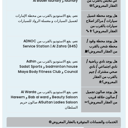
كي ملابس بالقرب من
laundry و Al Bader laundry
العقار المعروض؟🧼
هل يوجد محطة غسيل
نعم، يقع الاستوديو بالقرب من محطة الإمارات
سيارات / مراكز اصلاح
لغسيل السيارات و مغسلة الرواد للسيارات
سيارات بالقرب من
العقار المعروض؟👨‍🔧
هل يوجد محطة وقود /
نعم، يقع الاستوديو بالقرب من ADNOC
محطة شحن بالقرب
Service Station | Al Zahra (845)
من العقار المعروض؟⛽
هل يوجد نادي رياضية /
نعم، يقع الاستوديو بالقرب من Adhin
نادي اجتماعي / نادي
badminton house و Sadat Sports
صحي مشترك / جيم
Council و Miaya Body Fitness Club
بالقرب من العقار
المعروض؟⛹
هل يوجد صالون تجميل
نعم، يقع الاستوديو بالقرب من Al Warda
/ صالون حلاقة قريب
Beauty Saloon و Bab al ward و Hareem
من العقار المعروض؟✂
AlSultan Ladies Saloon صالون حريم
السلطان
الخدمات والضمانات المتوفرة بالعقار المعروض⚙️