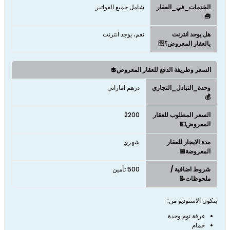
الخدمات_في_العقار
شامل جميع الفواتير
🧰
هل يوجد انترنت
نعم، يوجد انترنت
بالعقار المعروض؟🛜
السعر وطريفة الدفع للعقار المعروض💲
وحدة_التبادل_التجاري
درهم اماراتي
💰
السعر المطلوب للعقار
2200
المعروض💵
مدة الايجار للعقار
شهري
المعروضة📅
شروط اضافية /
500 تأمين
ملحوظات📝
يتكون الاستوديو من:
غرفة نوم وحدة
​​​​​حمام