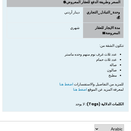
السعر وطريفة الدفع للعقار المعروض💲
وحدة_التبادل_التجاري
دينار أردني
💰
مدة الايجار للعقار
شهري
المعروضة📅
تتكون الشقة من:
عدد ثلاث غرف نوم منهم وحده ماستر
عدد ثلاث حمام
صالة
صالون
مطبخ
للمزيد من التفاصيل والاستفسارات
اضغط هنا
لمعرفة المزيد عن الموقع
اضغط هنا
الكلمات الدلالية (Tags):
لا يوجد