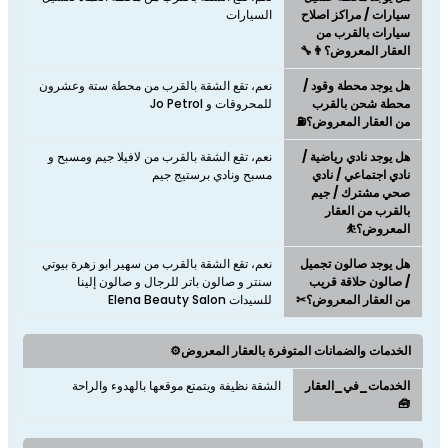
سيارات / مراكز اصلاح
السيارات
سيارات بالقرب من
العقار المعروض؟👨‍🔧
هل يوجد محطة وقود /
نعم، تقع الشقة بالقرب من محطة ستة وعشرون
محطة شحن بالقرب
للمحروقات و Jo Petrol
من العقار المعروض؟⛽
هل يوجد نادي رياضية /
نعم، تقع الشقة بالقرب من لافيلا جيم ومسبح و
نادي اجتماعي / نادي
مسبح ونادي برستيج جيم
صحي مشترك / جيم
بالقرب من العقار
المعروض؟⛹
هل يوجد صالون تجميل
نعم، تقع الشقة بالقرب من سهير ابو زهرة بيوتي
/ صالون حلاقة قريب
سنتر و صالون باتر للرجال و صالون إلينا
من العقار المعروض؟✂
للسيدات Elena Beauty Salon
الخدمات والضمانات المتوفرة بالعقار المعروض⚙️
الخدمات_في_العقار
الشقة نظيفة ويتمتع موقعها بالهدوء والراحة
🧰