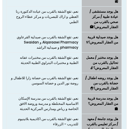
🚉
هل يوجد مستشفى /
نعم، تقع الشقة بالقرب من عيادة الدكتورة رنا
عيادة طبية / مركز
العطي و اراك للبصريات و مركز عطاء الروح
صحي بالقرب من
الطبي
العقار المعروض؟🏥
هل يوجد صيدلية قريبة
نعم، تقع الشقة بالقرب من صيدلية القرعاوي
من العقار المعروض؟⚕️
Alqaraawi Pharmacy و Swaidan
pharmacy و صيدلية الراشد
هل يوجد مختبر / معمل
نعم، تقع الشقة بالقرب من مختبرات عفانه
تحاليل بالقرب من
الطبية و مختبرات البتراوي الطبية الحديثة
العقار المعروض؟🔬
هل يوجد روضه اطفال /
نعم، تقع الشقة بالقرب من حضانة زارا للاطفال و
حضانة بالقرب من
روضة نور الدين و حضانة السوسن
العقار المعروض؟🐣
هل يوجد مدرسة قريبة
نعم، تقع الشقة بالقرب من مدرسة الإسكان
من العقار المعروض؟
الاساسية المختلطة و مدرسة وروضة الافق
🏫
الخاصة و رياض ومدارس المركزية الحديثة
هل يوجد جامعة / معهد
نعم، تقع الشقة بالقرب من اكاديمية بلاتينيوم
/ مركز تعليمي بالقرب
للتدريب - الزرقاء