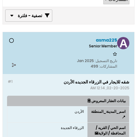
تصفية - فلترة
asma225
Senior Member
تاريخ التسجيل:
Jan 2025
المشاركات:
499
شقه للايجار في الزرقاء الجديده الأردن
#1
02-20-2025, 12:14 AM
بيانات العقار المعروض 🗒️
اسم_المدينة_المنطقة
الأردن
📍
اسم الحي / القريه /
الزرقاء الجديدة
المحافظة / الولاية🌇