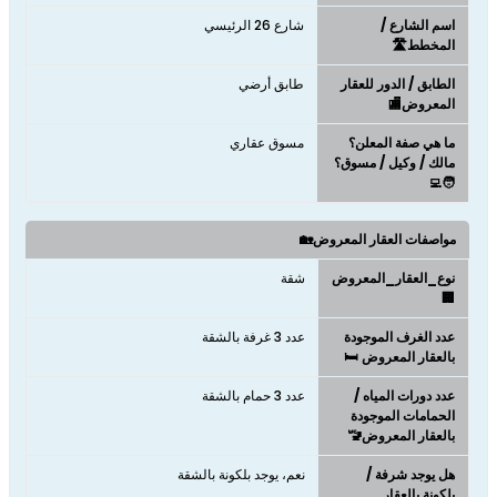
اسم الشارع /
شارع 26 الرئيسي
المخطط🛣️
الطابق / الدور للعقار
طابق أرضي
المعروض🏬
ما هي صفة المعلن؟
مسوق عقاري
مالك / وكيل / مسوق؟
🧑‍💻
مواصفات العقار المعروض🏡
نوع_العقار_المعروض
شقة
🏢
عدد الغرف الموجودة
عدد 3 غرفة بالشقة
بالعقار المعروض 🛏️
عدد دورات المياه /
عدد 3 حمام بالشقة
الحمامات الموجودة
بالعقار المعروض🚾
هل يوجد شرفة /
نعم، يوجد بلكونة بالشقة
بلكونة بالعقار