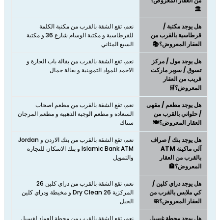
من العقار المعروض؟
🏛️
هل يوجد مكتبة /
نعم، تقع الشقة بالقرب من مكتبة الكلمة
قرطاسية بالقرب من
للقرطاسية و مكتبة الوسام شارع 36 و مكتبة
العقار المعروض؟📚
السبع المثاني
هل يوجد مول / مركز
نعم، تقع الشقة بالقرب من بقالة باب الحارة و
تسوق / سوبر ماركت
الاحمد للمواد التموينية و بقالة جمال
قريب من العقار
المعروض؟🛒
هل يوجد مطعم / مقهى
نعم، تقع الشقة بالقرب من مطعم اصحاب
/ حلواني بالقرب من
السعاده و مطعم الوجبة الذهبية و مطعم المرجان
العقار المعروض؟🍽️
سناك
هل يوجد بنك / صراف
نعم، تقع الشقة بالقرب من بنك الاردن و Jordan
آلي ماكينة ATM
Islamic Bank ATM و بنك الاسكان للتجارة
بالقرب من العقار
والتمويل
المعروض؟🏦
هل يوجد دراي كلين /
نعم، تقع الشقة بالقرب من دراي كلين 26
كي ملابس بالقرب من
المركزية Dry Clean 26 و مخيطة ودراي كلين
العقار المعروض؟🧼
الجبل
هل يوجد محطة غسيل
نعم، تقع الشقة بالقرب من محطة العماد لغسيل