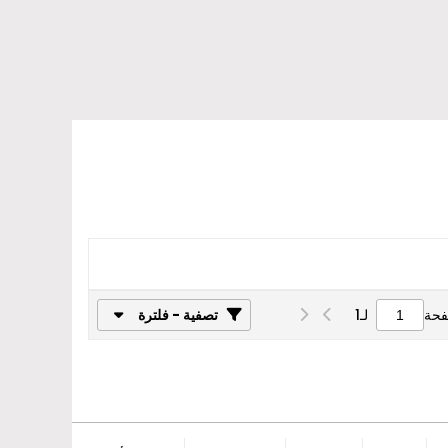
فحة
لـ
1
تصفية - فلترة