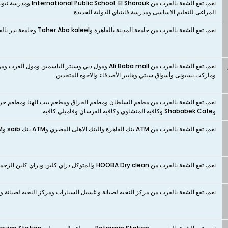
نعم، تقع الشقة بالقرب م
المراغى للتعليم الاساسى ومدرسة قايتباي الدولية الجديدة
نعم، تقع الشقة بالقرب من جامعة المدينة بالقاهرة وTaher Abo kaleel وجامعة بدر بالقاهرة وجامعة كيميت وجامعة يونيفيرسال
نعم، تقع الشقة بالقرب من Ali Baba mall ومول دبي وسنتر
وماركت بسيونى وأسواق سيتي وهايبر الأصدقاء والاخوه المتحدين
وShababek Cafe وكافيه المنشاوي وكافيه الفرسان وفاميلي كافيه
نعم، تقع الشقة بالقرب من ATM بنك القاهرة والبنك الاهلى المصري وATM بنك saib وATM بنك مصر فرع اورانج
نعم، تقع الشقة بالقرب من HOOBA Dry clean والمتوكل دراي كلين ودراي كلين الرحمن وDry Clean Elnour ودراي كلين العائله ودراي كلين KÖNIG
نعم، تقع الشقة بالقرب من مركز النخبه لصيانة و غسيل السيارات ومركز النخبه لصيانة 