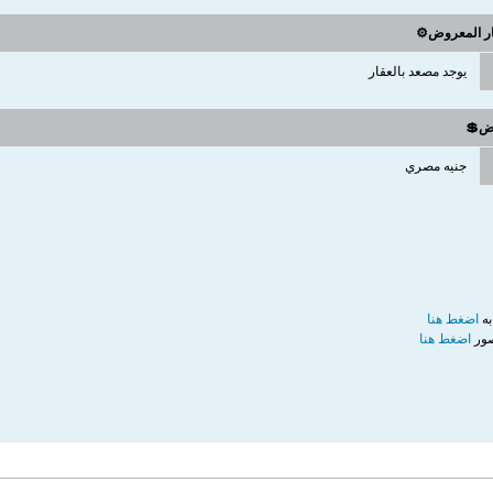
ار المعروض⚙️
يوجد مصعد بالعقار
وض💲
جنيه مصري
به
اضغط هنا
صور
اضغط هنا