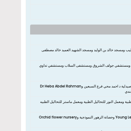
يب ومسجد خالد بن الوليد ومسجد الشهيد العميد خالد مصطفى
شروق ومستشفي جولف الشروق ومستشفى السلاب ومستشفي تداوي
نعم، تقع الشقة بالقرب من Ashraf salem pharmacy وصيدلية د. أحمد عبد السلام وصيدلية د احمد محي فرع السبعين وDr Heba Abdel Rahman
طبية ومعمل النور للتحاليل الطبية ومعمل ماستر للتحاليل الطبيه