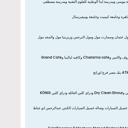
ن International Public School. El Shorouk ومدرسة نبوية موسى ومدرسة ابدأ الوطنية للعلوم التقنية ومدرسة مصطفى
 الياسمين ومول العرب ومول عثمان وسمارت مول ومول النرجس وزيزينيا مول والمجد مول
نعم، تقع الشقة بالقرب من مطعم السلطان ومطعم الحراق ومطعم بيت الهنا ومطعم حروف والامير وCharisma cafe وكافيه ليالينا وGrand Cafe
و غسيل السيارات وصاله غسيل السيارات الكبتن عبدالرحمن ابو عياط