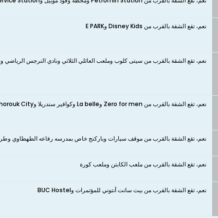
نعم، تقع الشقة بالقرب من Petromin Station ومحطة وقود موبيل وTotalEnergies El Mosheer Ahmed Badawi Rd Service Station
نعم، تقع الشقة بالقرب من Disney Kids وE PARK
نعم، تقع الشقة بالقرب من سيتى كلوب وملعب العائلي الثلاثي ونادي النرجس الرياضي وHulk Gym وMuscle Fuel Gym Badr وFight gym
نعم، تقع الشقة بالقرب من Zero for men وLa belle وكوافير سندريلا وSandoo Nails El Shorouk City وla belle dame وLaila Beauty palace
نعم، تقع الشقة بالقرب من موقف سيارات وباركنج خاص بمدرسه رفاعه الطهطاوي وط
نعم، تقع الشقة بالقرب من ملعب الكابتن وملعب كورة
نعم، تقع الشقة بالقرب من بيت سانت أنتوني للمؤتمرات وBUC Hostel