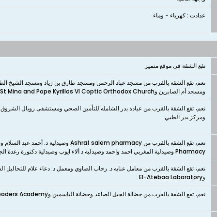
عدادت : كهرباء - وماء ​
تقع الشقة في موقع متميز
نعم، تقع الشقة بالقرب من مسجد عباد الرحمن ومسجد طارق بن زياد ومسجد الشيخ الط
ومسجد أم الصابرين وSt.Mina and Pope Kyrillos VI Coptic Orthodox Church
نعم، تقع الشقة بالقرب من عيادة بدر الشامله للتأمين الصحي ومستشفى رويال ال
ومركز بدر الطبي
Pharmacy وصيدلية المغربي احمد واحمد وصيدلية د ألاء ايوب وصيدلية دكتورة رغدة الجندي
نعم، تقع الشقة بالقرب من معامل عنايه د. رحاب الصاوي ومعمل د. دعاء علام للتحاليل ال
وEl-Atebaa Laboratory
نعم، تقع الشقة بالقرب من حضانة الجيل الصاعد وحضانة الياسمين وYoung Leaders Academy وحضانة الزهور النموذجية وOrchid flower nursery