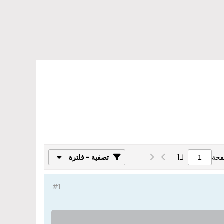
فحة
لـ
1
تصفية - فلترة
#1