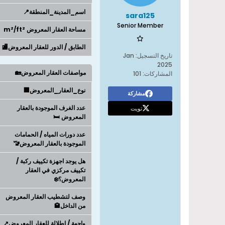
اسم_المدينة_المنطقة📍
sara125
Senior Member
مساحة العقار المعروض m²/ft²
الطابق / الدور للعقار المعروض🏬
تاريخ التسجيل:
Jan
2025
مواصفات العقار المعروض🏡
المشاركات:
101
نوع_العقار_المعروض🏢
مشاركة
عدد الغرف الموجودة بالعقار
تويت
المعروض 🛏️
عدد دورات المياه / الحمامات
الموجودة بالعقار المعروض🚾
هل يوجد اجهزة تكييف ركبة /
تكييف مركزي في العقار
المعروض؟❄️
وصف لتشطيب العقار المعروض
من الداخل🏩
واجهة / اطلالة للعقار المعروض↗️