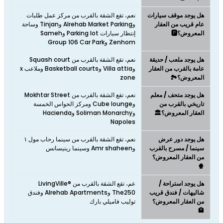
هل يوجد موقف سيارات
نعم، تقع الشقة بالقرب من مركز عمل طلبات
عام قريب من العقار
وAlrehab Market Parking وTinjan وساحة
المعروض؟🅿️
إنتظار سيارات Parking lot وSameh
Zenhom وGroup 106 Car Park
هل يوجد ملعب / حديقة
نعم، تقع الشقة بالقرب من Squash court
عامة بالقرب من العقار
وVilla attia وBasketball courts وملاعب x
المعروض؟🏞️
zone
هل يوجد متحف / معلم
نعم، تقع الشقة بالقرب من Mokhtar Street
تاريخي بالقرب من
وCube lounge ومركز الحواس الخمسة
العقار المعروض؟🏛️
وSoliman Monarchy وHacienda
Napoles
هل يوجد دور عرض
نعم، تقع الشقة بالقرب من سينما رحاب مول ١
سينما / مسرح بالقرب
وAmr shaheen وسينما رينيسانس
من العقار المعروض؟
🍿
هل يوجد استراحة /
عم، تقع الشقة بالقرب من LivingVille®
شاليهات / فندق قريب
The250 وAlrehab Apartments وفندق
من العقار المعروض؟
توليب فاميلي بارك
🏨