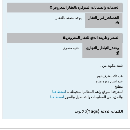
الخدمات والضمانات المتوفرة بالعقار المعروض⚙️
الخدمات_في_العقار
يوجد مصعد بالعقار
🧰
السعر وطريفة الدفع للعقار المعروض💲
وحدة_التبادل_التجاري
جنيه مصري
💰
شقة مكونة من :
عدد ثلاث غرف نوم
عدد اتنين دورة مياه
مطبخ
لمعرفة الموقع واهم المعالم المحيطة به
اضغط هنا
وللمزيد من المعلومات والتفاصيل والصور
اضغط هنا
الكلمات الدلالية (Tags):
لا يوجد