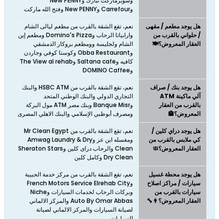
وسوبرماركت تبارك وNew PENNY
وCarrefour وNew PENNY وفتح الله ماركت
هل يوجد مطعم / مقهى
نعم، تقع الشقة بالقرب من مطعم ليالى الشام
/ حلواني بالقرب من
وارابياتا الرحاب وDomino's Pizza ومطعم إبن
العقار المعروض؟🍽️
الشام ولجليسة وومطعم بروكار الدمشقي
وObba Restaurant وكوستا كوفي وجاردن
كافيه وSaltana cafe وThe View al rehab
وDOMINO Caffee
هل يوجد بنك / صراف
نعم، تقع الشقة بالقرب من HSBC ATM والبنك
آلي ماكينة ATM
التجاري الدولي والبنك الوطني المتحد
بالقرب من العقار
وBanque Misr وبنك مصر ATM مول البركة
المعروض؟🏦
ومصرف أبوظبي الإسلامي والبنك الاهلي المصرى
هل يوجد دراي كلين /
نعم، تقع الشقة بالقرب من Mr Clean Egypt
كي ملابس بالقرب من
ومغسله ابن عز وAmwag Laundry & Dry
العقار المعروض؟🧼
Clean والرحاب دراى كلين وSheraton Stars
Dry Clean وكامل كلين
هل يوجد محطة غسيل
نعم، تقع الشقة بالقرب من مركز خدمة الحبيبة
سيارات / مراكز اصلاح
وFrench Motors Service Elrehab City
سيارات بالقرب من
وبركات الرحاب لخدمات السيارات وNiche
العقار المعروض؟👨‍🔧
Auto By Omar Abbas والمركز الالماني
لصيانة السيارات والمركز الالماني لصيانة
السيارات