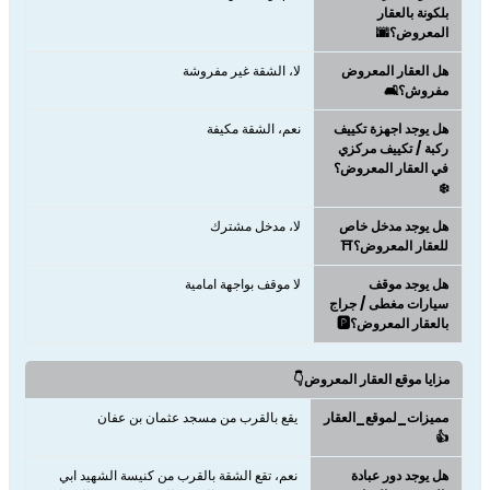
بلكونة بالعقار
المعروض؟🌆
هل العقار المعروض
لا، الشقة غير مفروشة
مفروش؟🛋️
هل يوجد اجهزة تكييف
نعم، الشقة مكيفة
ركبة / تكييف مركزي
في العقار المعروض؟
❄️
هل يوجد مدخل خاص
لا، مدخل مشترك
للعقار المعروض؟⛩️
هل يوجد موقف
لا موقف بواجهة امامية
سيارات مغطى / جراج
بالعقار المعروض؟🅿️
مزايا موقع العقار المعروض👇
مميزات_لموقع_العقار
يقع بالقرب من مسجد عثمان بن عفان
👍
هل يوجد دور عبادة
نعم، تقع الشقة بالقرب من كنيسة الشهيد ابي