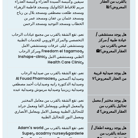
بالقرب من العقار
سيفين وكنيسة السيدة العذراء وكنيسة العذراء
المعروض؟🕌
مريم للاقباط الكاثوليك ومسجد فاطمة الزهراء
ومسجد طلعت مصطفى ومسجد بلال بن رباح
ومسجد عثمان بن عفان ومسجد عمر بن
الخطاب ومسجد التوحيد ومسجد الرحمن
هل يوجد مستشفى /
نعم، تقع الشقة بالقرب من مجمع عيادات الرحاب
عيادة طبية / مركز
التخصصي والمركز الاوروبي للخدمات الطبية
صحي بالقرب من
ومستشفى ليلى عرفات ومستشفي الامل
العقار المعروض؟🏥
وFreedom el tagamoa ومركز الرحاب
الطبي ومستشفي الامل وInshape-clinic
وHealth Care Clinic
هل يوجد صيدلية قريبة
نعم، تقع الشقة بالقرب من صيدلية الرحاب
من العقار المعروض؟⚕️
وصيدلية أكسجين وAl Fouad Pharmacies
وصيدلية الدكتورة رانيه وصيدليات أحمد مصطفي
وصيدلية زيزينيا وصيدلية مرموش وصيدلية عبده
هل يوجد مختبر / معمل
نعم، تقع الشقة بالقرب من معامل المختبر
تحاليل بالقرب من
والمعمل الوطني وومعامل الفا ومعمل جراند
العقار المعروض؟🔬
للتحاليل الطبية ومعمل الامل ومعامل الأنصاري
ومعمل النور للتحاليل الطبية
هل يوجد روضه اطفال /
نعم، تقع الشقة بالقرب من Adam's world
حضانة بالقرب من
acadmy nursey&garderie وSuper