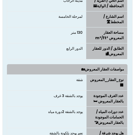
اسم الحي / القريه /
مدينة الرحاب
المحافظة / الولاية🌇
اسم الشارع /
لمرحلة الخامسة
المخطط🛣️
مساحة العقار
130 متر
المعروض m²/ft²
الطابق / الدور للعقار
الدور الرابع
المعروض🏬
مواصفات العقار المعروض🏡
نوع_العقار_المعروض
شقة
🏢
عدد الغرف الموجودة
يوجد بالشقة 3 غرف
بالعقار المعروض 🛏️
عدد دورات المياه /
يوجد بالشقة 2دورة مياه
الحمامات الموجودة
بالعقار المعروض🚾
هل يوجد شرفة /
نعم يوجد بلكونة بالشقة