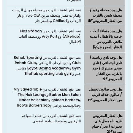
هل يوجد محطة وقود /
نعم، تقع الشقة بالقرب من محطة موبيل الرحاب
محطة شحن بالقرب
وامارات مصر ومحطة بنزين OLA تاجان وغاز
من العقار المعروض؟⛽
الرحاب وChillout وماستر جاز
هل يوجد منطقة ألعاب
نعم، تقع الشقة بالقرب من Kids Station
خاصة بالأطفال / مدينة
(AlRehab) وArty Party وومنطقة ألعاب
ملاهي بالقرب من
الأطفال
العقار المعروض؟🛝
هل يوجد نادي رياضية /
نعم، تقع الشقة بالقرب من Rehab Sporting
نادي اجتماعي / نادي
Club ونادي الرحاب الرياضي وRehab Club
صحي مشترك / جيم
Gym وEgypt Boxing Academy وفايبرز
بالقرب من العقار
جيم وElrehab sporting club gym
المعروض؟⛹
هل يوجد صالون تجميل
نعم، تقع الشقة بالقرب من Sayed rabie وMr
/ صالون حلاقة قريب
Barber Men Salon وThe Hair Lounge
من العقار المعروض؟✂
وgolden barbers وNader hair salon
وصالونمحمد ورامي وRoots Barbershop
هل العقار المعروض
نعم، تقع الشقة بالقرب من حمام السباحه
قريب او مطل على
الترفيهى وحمام السباحة المغطى
بحيرات / بحر / حمام
سباحة؟🏖️