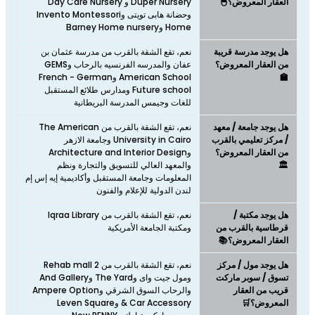
العقار المعروض؟🐣
Duper Nursery و Day Care Nursery
وحضانة هابى تويتى وInvento Montessori
Home وBarney Home nursery
هل يوجد مدرسة قريبة
نعم، تقع الشقة بالقرب من مدرسة عثمان بن
من العقار المعروض؟
عفان والمدرسه الفرنسيه بالرحاب وGEMS
🏫
American School وFrench - German
Future school ومدارس طلائع المستقبل
للغات وجيمس المدرسة البريطانية
هل يوجد جامعة / معهد
نعم، تقع الشقة بالقرب من The American
/ مركز تعليمي بالقرب
University in Cairo وجامعة الازهر
من العقار المعروض؟
وArchitecture and Interior Design
🏛️
والمعهد العالي للتسويق والتجارة ونظم
المعلومات وجامعة المستقبل وأكاديمية إيه إس إم
لندن الدولية للإعلام والفنون
هل يوجد مكتبة /
نعم، تقع الشقة بالقرب من Iqraa Library
قرطاسية بالقرب من
ومكتبة الجامعة الأمريكية
العقار المعروض؟📚
هل يوجد مول / مركز
نعم، تقع الشقة بالقرب من Rehab mall 2
تسوق / سوبر ماركت
ومول جيت واى وThe Yard وAnd Gallery
قريب من العقار
والرحاب السوق الشرقي وAmpere Option
المعروض؟🛒
& Car Accessory وLeven Square