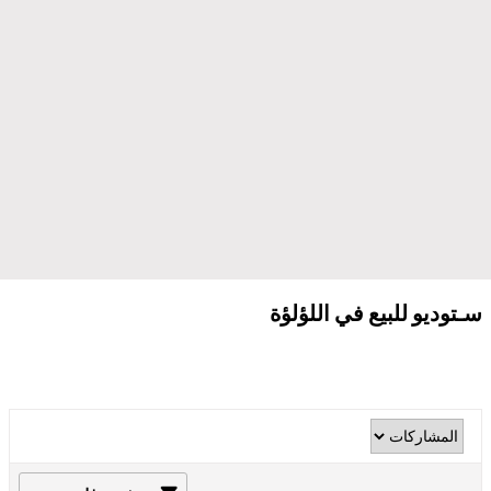
سـتوديو للبيع في اللؤلؤة