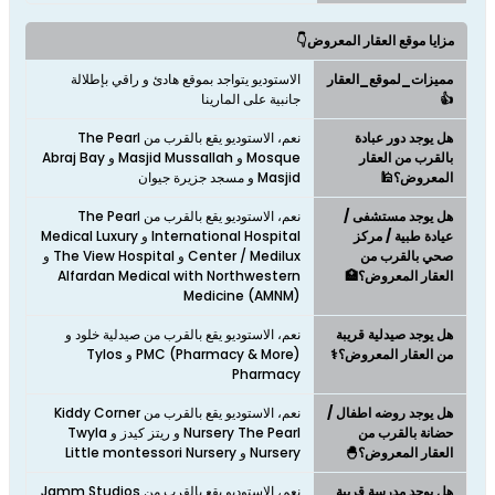
مزايا موقع العقار المعروض👇
مميزات_لموقع_العقار
الاستوديو يتواجد بموقع هادئ و راقي بإطلالة
👍
جانبية على المارينا
هل يوجد دور عبادة
نعم، الاستوديو يقع بالقرب من The Pearl
بالقرب من العقار
Mosque و Masjid Mussallah و Abraj Bay
المعروض؟🕌
Masjid و مسجد جزيرة جيوان
هل يوجد مستشفى /
نعم، الاستوديو يقع بالقرب من The Pearl
عيادة طبية / مركز
International Hospital و Medical Luxury
صحي بالقرب من
Center / Medilux و The View Hospital و
العقار المعروض؟🏥
Alfardan Medical with Northwestern
Medicine (AMNM)
هل يوجد صيدلية قريبة
نعم، الاستوديو يقع بالقرب من صيدلية خلود و
من العقار المعروض؟⚕️
PMC (Pharmacy & More) و Tylos
Pharmacy
هل يوجد روضه اطفال /
نعم، الاستوديو يقع بالقرب من Kiddy Corner
حضانة بالقرب من
Nursery The Pearl و ريتز كيدز و Twyla
العقار المعروض؟🐣
Nursery و Little montessori Nursery
هل يوجد مدرسة قريبة
نعم، الاستوديو يقع بالقرب من Jamm Studios