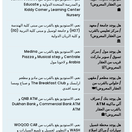
من العقار المعروض؟
و المدرسة المتحدة الدولية و Educate
🏫
Learning Center و Kiddy Corner
Nursery
هل يوجد جامعة / معهد
نعم، الاستوديو يقع بالقرب من مبنى كلية الهندسة
/ مركز تعليمي بالقرب
(H07) و جامعة لوسيل و مبنى كلية التربية (I10)
من العقار المعروض؟
و كلية الريان الدولية
🏛️
هل يوجد مول / مركز
نعم، الاستوديو يقع بالقرب من Medina
تسوق / سوبر ماركت
Centrale و Musical step و Piazza
قريب من العقار
Arabia و لاجونا مول
المعروض؟🛒
هل يوجد مطعم / مقهى
نعم، الاستوديو يقع بالقرب من مادو و مطعم
/ حلواني بالقرب من
ارابسك و The Breakfast Club و صباح ومسا
العقار المعروض؟🍽️
و سيد افندي
هل يوجد بنك / صراف
نعم، الاستوديو يقع بالقرب من QNB ATM و
آلي ماكينة ATM
Commercial Bank ATM و Dukhan Bank
بالقرب من العقار
ATM
المعروض؟🏦
هل يوجد محطة غسيل
نعم، الاستوديو يقع بالقرب من WOQOD CAR
سيارات / مراكز اصلاح
WASH و التطوير لغسيل و تلميع السيارات و