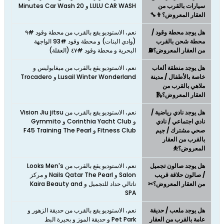
سيارات بالقرب من
LULU CAR WASH و 20 Minutes Car Wash
العقار المعروض؟👨‍🔧
هل يوجد محطة وقود /
نعم، الاستوديو يقع بالقرب من محطة وقود #٩
محطة شحن بالقرب
(وادي البنات) و محطة وقود #93 الواجهة
من العقار المعروض؟⛽
البحرية و محطة وقود #٤٧ (العقلة)
هل يوجد منطقة ألعاب
نعم، الاستوديو يقع بالقرب من ميغابوليس و
خاصة بالأطفال / مدينة
Lusail Winter Wonderland و Trocadero
ملاهي بالقرب من
العقار المعروض؟🛝
هل يوجد نادي رياضية /
نعم، الاستوديو يقع بالقرب من Vision Jiu jitsu
نادي اجتماعي / نادي
و Corinthia Yacht Club و Gymmito
صحي مشترك / جيم
Fitness Club و F45 Training The Pearl
بالقرب من العقار
المعروض؟⛹
هل يوجد صالون تجميل
نعم، الاستوديو يقع بالقرب من Looks Men's
/ صالون حلاقة قريب
Salon و Nails Qatar The Pearl و مركز
من العقار المعروض؟✂
ناتالي حداد للتجميل و Kaira Beauty and
SPA
هل يوجد ملعب / حديقة
نعم، الاستوديو يقع بالقرب من حديقة الزهور و
عامة بالقرب من العقار
Pet Park و حديقة الموز و بحيرة البط