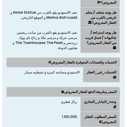
المعروض؟🏞️
هل يوجد متحف / معلم
نعم، الاستوديو يقع بالقرب من Horse Statue و
تاريخي بالقرب من
Marina Arch Lusail و الموقع التاريخي
العقار المعروض؟🏛️
هل يوجد استراحة /
نعم، الاستوديو يقع بالقرب من سانت ريجيس
شاليهات / فندق قريب
مرسى عربيّة و مرسى ملاذ و رتاج باي ووك
من العقار المعروض؟
رزيدنس و The Townhouses The Pearl و
🏨
هيلتون الدوحة
الخدمات والضمانات المتوفرة بالعقار المعروض⚙️
الخدمات_في_العقار
الاستوديو مساحته كبيرة و تشطيبه ممتاز
🧰
السعر وطريفة الدفع للعقار المعروض💲
وحدة_التبادل_التجاري
ريال قطري
💰
السعر المطلوب للعقار
1.100.000
المعروض💵