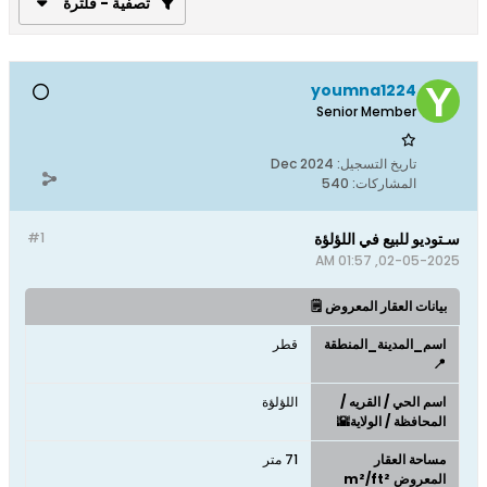
تصفية - فلترة
youmna1224
Senior Member
تاريخ التسجيل:
Dec 2024
المشاركات:
540
سـتوديو للبيع في اللؤلؤة
#1
02-05-2025, 01:57 AM
بيانات العقار المعروض 🗒️
اسم_المدينة_المنطقة
قطر
📍
اسم الحي / القريه /
اللؤلؤة
المحافظة / الولاية🌇
مساحة العقار
71 متر
المعروض m²/ft²