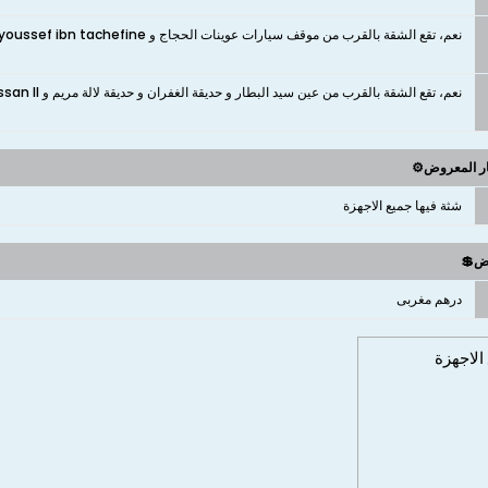
نعم، تقع الشقة بالقرب من موقف سيارات عوينات الحجاج و Parking youssef ibn tachefine و موقف السيارات كارفور و Parking el ghofran
نعم، تقع الشقة بالقرب من عين سيد البطار و حديقة الغفران و حديقة لالة مريم و Av Hassan ll و Narjis Jrda
ار المعروض⚙️
شثة فيها جميع الاجهزة
وض💲
درهم مغربى
الاجهزة