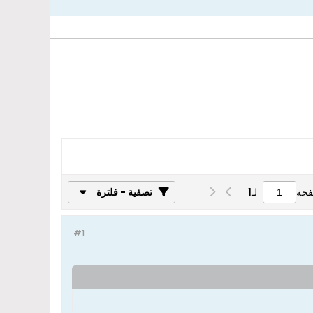
فحة
لـ
1
تصفية - فلترة
#1