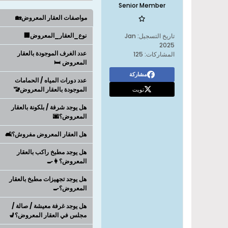
Senior Member
مواصفات العقار المعروض🏡
نوع_العقار_المعروض🏢
تاريخ التسجيل:
Jan
2025
عدد الغرف الموجودة بالعقار
المشاركات:
125
المعروض 🛏️
مشاركة
عدد دورات المياه / الحمامات
تويت
الموجودة بالعقار المعروض🚾
هل يوجد شرفة / بلكونة بالعقار
المعروض؟🌆
هل العقار المعروض مفروش؟🛋️
هل يوجد مطبخ راكب بالعقار
المعروض؟👩‍🍳
هل يوجد تجهيزات مطبخ بالعقار
المعروض؟🍳
هل يوجد غرفة معيشة / صالة /
مجلس في العقار المعروض؟💺