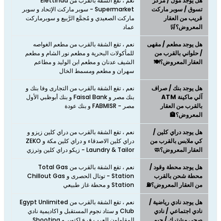
هل يوجد مول / مركز
نعم ، تقع الشقة بالقرب من Elettihad
تسوق / سوبر ماركت
Supermarket - سوبر ماركت الإتحاد و سوبر
قريب من العقار
ماركت الصعيدي و مُجمَّع الرَّبيع و سوبرماركت
المعروض؟🛒
عماد
هل يوجد مطعم / مقهى
نعم ، تقع الشقة بالقرب من مطعم الغواصه
/ حلواني بالقرب من
للمأكولات البحرية و مطعم نور الشام و مطعم
العقار المعروض؟🍽️
الشيف عدنان و مطعم ابن الوليد و مطاعم
سهران و مطعم ومسمط الخال
هل يوجد بنك / صراف
نعم ، تقع الشقة بالقرب من التجارى وفا بنك و
آلي ماكينة ATM
بنك مصر و Faisal Bank و بنك أبوظبي الأول
بالقرب من العقار
مصر - FABMISR و بنك عودة
المعروض؟🏦
هل يوجد دراي كلين /
نعم ، تقع الشقة بالقرب من دراي كلين زيزو و
كي ملابس بالقرب من
دراي كلين الاصدقاء و دراي كلين مكة و ZEKO
العقار المعروض؟🧼
Laundry & Tailor - زيكو دراي كلين وترزي
هل يوجد محطة وقود /
نعم ، تقع الشقة بالقرب من Total Gas
محطة شحن بالقرب
Station - توتال الحصرى و Chillout Gas
من العقار المعروض؟⛽
Station و محطة غاز طبيعي
هل يوجد نادي رياضية /
نعم ، تقع الشقة بالقرب من Egypt Unlimited
نادي اجتماعي / نادي
Club و ستاد نجوم المستقبل و اكاديمية نادي
صحي مشترك / جيم
المقاولون العرب فرع اكتوبر و Shooting