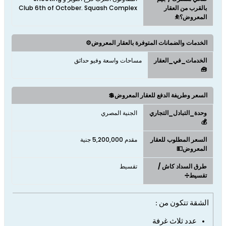
بالقرب من العقار
Club 6th of October. Squash Complex
المعروض؟⛹
الخدمات والضمانات المتوفرة بالعقار المعروض⚙️
الخدمات_في_العقار
مساحات واسعة وفيو حدائق
🧰
السعر وطريفة الدفع للعقار المعروض💲
وحدة_التبادل_التجاري
الجنية المصري
💰
السعر المطلوب للعقار
مقدم 5,200,000 جنية
المعروض💵
طرق السداد كاش /
تقسيط
تقسيط➗
الشقة تتكون من :
عدد ثلاث
غرفة