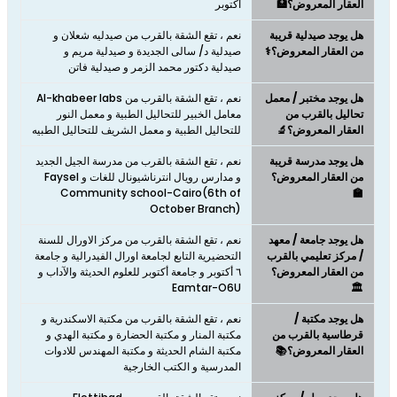
العقار المعروض؟🏥
أكتوبر
هل يوجد صيدلية قريبة
نعم ، تقع الشقة بالقرب من صيدليه شعلان و
من العقار المعروض؟⚕️
صيدلية د/ سالى الجديدة و صيدلية مريم و
صيدلية دكتور محمد الزمر و صيدلية فاتن
هل يوجد مختبر / معمل
نعم ، تقع الشقة بالقرب من Al-khabeer labs
تحاليل بالقرب من
معامل الخبير للتحاليل الطبية و معمل النور
العقار المعروض؟🔬
للتحاليل الطبية و معمل الشريف للتحاليل الطبيه
هل يوجد مدرسة قريبة
نعم ، تقع الشقة بالقرب من مدرسة الجيل الجديد
من العقار المعروض؟
و مدارس رويال انترناشيونال للغات و Faysel
Community school-Cairo(6th of
🏫
October Branch)
هل يوجد جامعة / معهد
نعم ، تقع الشقة بالقرب من مركز الاورال للسنة
/ مركز تعليمي بالقرب
التحضيرية التابع لجامعة اورال الفيدرالية و جامعة
من العقار المعروض؟
٦ أكتوبر و جامعة أكتوبر للعلوم الحديثة والآداب و
Eamtar-O6U
🏛️
هل يوجد مكتبة /
نعم ، تقع الشقة بالقرب من مكتبة الاسكندرية و
قرطاسية بالقرب من
مكتبة المنار و مكتبة الحضارة و مكتبة الهدي و
العقار المعروض؟📚
مكتبة الشام الحديثة و مكتبة المهندس للادوات
المدرسية و الكتب الخارجية