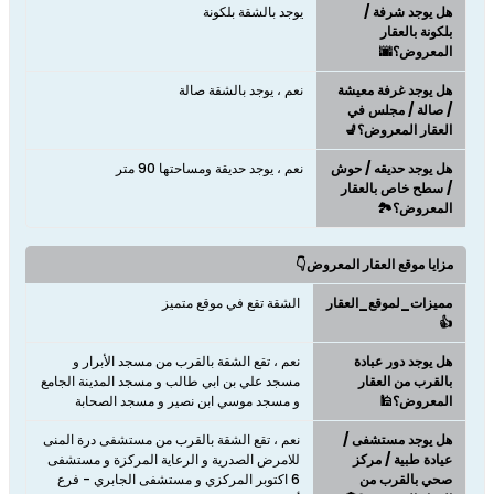
هل يوجد شرفة /
يوجد بالشقة بلكونة
بلكونة بالعقار
المعروض؟🌆
هل يوجد غرفة معيشة
نعم ، يوجد بالشقة صالة
/ صالة / مجلس في
العقار المعروض؟💺
هل يوجد حديقه / حوش
نعم ، يوجد حديقة ومساحتها 90 متر
/ سطح خاص بالعقار
المعروض؟🏞️
مزايا موقع العقار المعروض👇
مميزات_لموقع_العقار
الشقة تقع في موقع متميز
👍
هل يوجد دور عبادة
نعم ، تقع الشقة بالقرب من مسجد الأبرار و
بالقرب من العقار
مسجد علي بن ابي طالب و مسجد المدينة الجامع
المعروض؟🕌
و مسجد موسي ابن نصير و مسجد الصحابة
هل يوجد مستشفى /
نعم ، تقع الشقة بالقرب من مستشفى درة المنى
عيادة طبية / مركز
للامرض الصدرية و الرعاية المركزة و مستشفى
صحي بالقرب من
6 اكتوبر المركزي و مستشفى الجابري - فرع