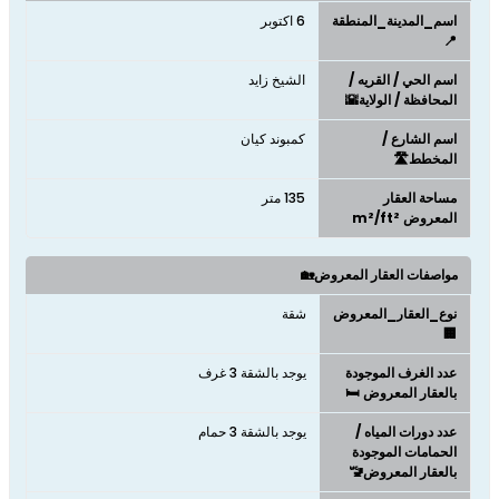
اسم_المدينة_المنطقة
6 اكتوبر
📍
اسم الحي / القريه /
الشيخ زايد
المحافظة / الولاية🌇
اسم الشارع /
كمبوند كيان
المخطط🛣️
مساحة العقار
135 متر
المعروض m²/ft²
مواصفات العقار المعروض🏡
نوع_العقار_المعروض
شقة
🏢
عدد الغرف الموجودة
يوجد بالشقة 3 غرف
بالعقار المعروض 🛏️
عدد دورات المياه /
يوجد بالشقة 3 حمام
الحمامات الموجودة
بالعقار المعروض🚾