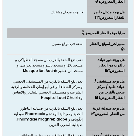
العقار المعروض؟💺
هل يوجد مدخل خاص
لا، يوجد مدخل مشترك
للعقار المعروض؟⛩️
مزايا موقع العقار المعروض👇
مميزات_لموقع_العقار
شقة فى موقع متميز
👍
هل يوجد دور عبادة
نعم، تقع الشقة بالقرب من مسجد الفطواكي و
بالقرب من العقار
مسجد بلال و مسجد باسو و مسجد لعراصى و
المعروض؟🕌
مسجد ابن عشير Mosque Ibn Aachir
هل يوجد مستشفى /
نعم، تقع الشقة بالقرب من المستشفى الحسني
عيادة طبية / مركز
و مركز الشفاء للراقي أبو إيمان للحجامة والرقية
صحي بالقرب من
الشرعية و مستشفى الحسني للتخدير والانعاش
العقار المعروض؟🏥
و Hospital Laari Cheikh
هل يوجد صيدلية قريبة
نعم، تقع الشقة بالقرب من صيدلية الناظور
من العقار المعروض؟⚕️
الجديد و صيدلية الوحدة و Pharmacie صيدلية
إيگوناف و Pharmacie maghreb arabe.
صيدلية المغرب العربي
هل يوجد مختبر / معمل
نعم، تقع الشقة بالقرب من مختبر التحليلات