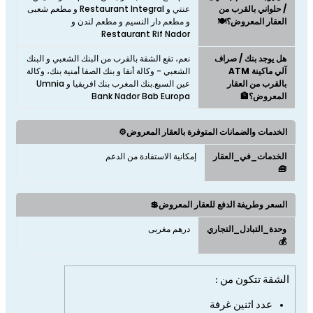
/ حلواني بالقرب من
عنتي و Restaurant Integral و مطعم شعبى
العقار المعروض؟🍽️
و مطعم دار النسيم و مطعم لندن و
Restaurant Rif Nador
هل يوجد بنك / صراف
نعم، تقع الشقة بالقرب من البنك الشعبي و البنك
آلي ماكينة ATM
الشعبي - وكالة أنفا و بنك الصفا أمنية بنك، وكالة
بالقرب من العقار
عين السبع.بنك المغرب بنك افريقيا و Umnia
المعروض؟🏦
Bank Nador Bab Europa
الخدمات والضمانات المتوفرة بالعقار المعروض⚙️
الخدمات_في_العقار
إمكانية الاستفادة من الدعم
🧰
السعر وطريفة الدفع للعقار المعروض💲
وحدة_التبادل_التجاري
درهم مغربى
💰
الشقة تتكون من :
عدد اثن
ين غرفة