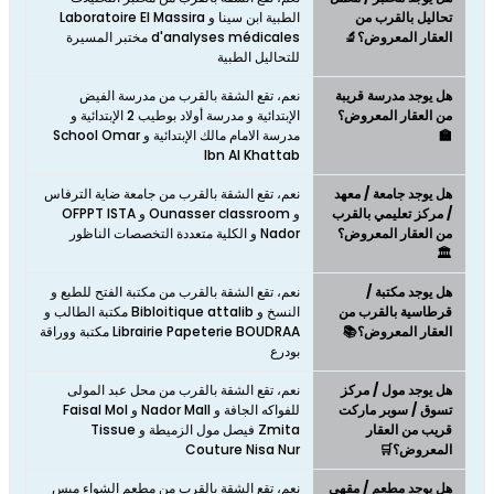
تحاليل بالقرب من
الطبية ابن سينا و Laboratoire El Massira
العقار المعروض؟🔬
d'analyses médicales مختبر المسيرة
للتحاليل الطبية
هل يوجد مدرسة قريبة
نعم، تقع الشقة بالقرب من مدرسة الفيض
من العقار المعروض؟
الإبتدائية و مدرسة أولاد بوطيب 2 الإبتدائية و
🏫
مدرسة الامام مالك الإبتدائية و School Omar
Ibn Al Khattab
هل يوجد جامعة / معهد
نعم، تقع الشقة بالقرب من جامعة ضاية الترفاس
/ مركز تعليمي بالقرب
و Ounasser classroom و OFPPT ISTA
من العقار المعروض؟
Nador و الكلية متعددة التخصصات الناظور
🏛️
هل يوجد مكتبة /
نعم، تقع الشقة بالقرب من مكتبة الفتح للطبع و
قرطاسية بالقرب من
النسخ و Bibloitique attalib مكتبة الطالب و
العقار المعروض؟📚
Librairie Papeterie BOUDRAA مكتبة ووراقة
بودرع
هل يوجد مول / مركز
نعم، تقع الشقة بالقرب من محل عبد المولى
تسوق / سوبر ماركت
للفواكه الجافة و Nador Mall و Faisal Mol
قريب من العقار
Zmita فيصل مول الزميطة و Tissue
المعروض؟🛒
Couture Nisa Nur
هل يوجد مطعم / مقهى
نعم، تقع الشقة بالقرب من مطعم الشواء ميس