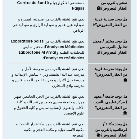
صحي بالقرب من
مستشفى الانكولوجيا و Centre de Santé
العقار المعروض؟🏥
Narjiss
هل يوجد صيدلية قريبة
نعم، تقع الشقة بالقرب من صيدلية العمبرة و
من العقار المعروض؟⚕️
صيدلية عين عمير و صيدلية الرازي و صيدلية حي
الرياض
هل يوجد مختبر / معمل
نعم، تقع الشقة بالقرب من Laboratoire Saiss
تحاليل بالقرب من
d'Analyses Médicales مختبر سايس
العقار المعروض؟🔬
للتحليلات الطبية و Laboratoire Al Amal
d’analyses médicales
هل يوجد مدرسة قريبة
نعم، تقع الشقة بالقرب من مدرسة الأمل و
من العقار المعروض؟
مدرسة عبد الله الشفشاوني - سايس. الإبتدائية و
🏫
مدرسة جيل الابرار و مدرسة العهد الجديد فاس و
مدرسة وادي المخازن
هل يوجد جامعة / معهد
نعم، تقع الشقة بالقرب من الحي الجامعي ظهر
/ مركز تعليمي بالقرب
مهراز و جامعة سيدي محمد بن عبد الله و كلية
من العقار المعروض؟
الآداب والعلوم الإنسانية سايس و كلية الحقوق و
🏛️
علوم الإقتصاد
هل يوجد مكتبة /
نعم، تقع الشقة بالقرب من مكتبة دار الباحث و
قرطاسية بالقرب من
مكتبة الاسماعيلية و مكتبة الفجر و مكتبة
العقار المعروض؟📚
المعرفة