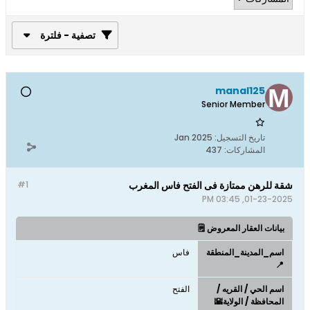
تصفية - فلترة
manal125
Senior Member
تاريخ التسجيل:
Jan 2025
المشاركات:
437
شقة للرهن ممتازة فى الفتح فاس المغرب
#1
01-23-2025, 03:45 PM
بيانات العقار المعروض 🗒️
اسم_المدينة_المنطقة
فاس
📍
اسم الحي / القريه /
الفتح
المحافظة / الولاية🌇