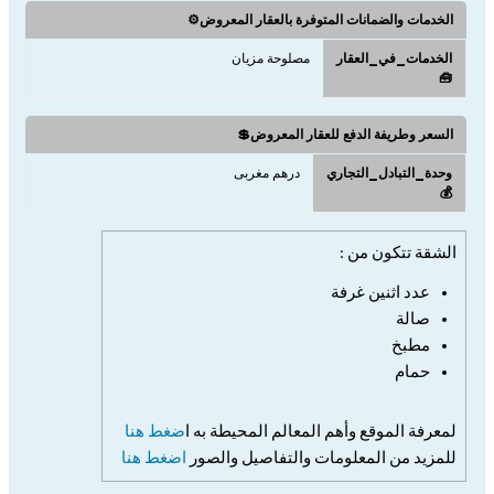
الخدمات والضمانات المتوفرة بالعقار المعروض⚙️
الخدمات_في_العقار
مصلوحة مزيان
🧰
السعر وطريفة الدفع للعقار المعروض💲
وحدة_التبادل_التجاري
درهم مغربى
💰
الشقة تتكون من :
عدد اثن
ين غرفة
صالة
مطبخ
حمام
لمعرفة الموقع وأهم المعالم المحيطة به ا
ضغط هنا
للمزيد من المعلومات والتفاصيل والصور
اضغط هنا