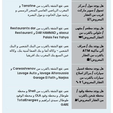
هل يوجد مول / مركز
نعم، تقع الشقة بالقرب من Tarrafine و
تسوق / سوبر ماركت
المغرب الرياضي الفاسي المتجر الرسمي و
قريب من العقار
رشيد مول الحانوت و مول البصرة
المعروض؟🛒
هل يوجد مطعم / مقهى
نعم، تقع الشقة بالقرب من Restaurants dar
/ حلواني بالقرب من
alaoui و DAR HAMMAD و Restaurant
العقار المعروض؟🍽️
Palais Fes Yahya
هل يوجد بنك / صراف
نعم، تقع الشقة بالقرب من البنك الشعبي و البنك
آلي ماكينة ATM
الشعبي - وكالة أنفا و بنك الصفا أمنية بنك، وكالة
بالقرب من العقار
عين السبع.بنك المغرب بنك افريقيا
المعروض؟🏦
هل يوجد محطة غسيل
نعم، تقع الشقة بالقرب من Carwashrenov و
سيارات / مراكز اصلاح
lavage Alforoussia و Lavage Auto
سيارات بالقرب من
Narjiss و Garage El Fath
العقار المعروض؟👨‍🔧
هل يوجد محطة وقود /
نعم، تقع الشقة بالقرب من Shell و محطة
محطة شحن بالقرب
طوطال و محطة وقود OLA و محطة الوقود
من العقار المعروض؟⛽
طوطال سيدي ابراهيم و TotalEnergies
GARE