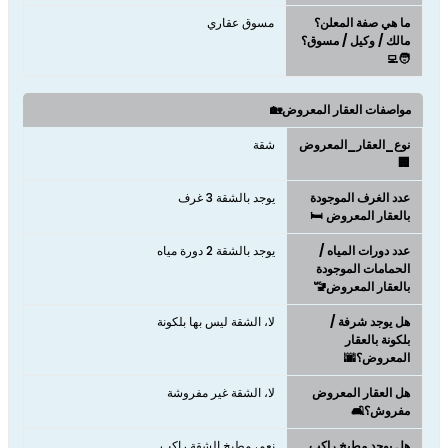
ما هي صفة المعلن؟
مسوق عقاري
مالك / وكيل / مسوق؟
🧑‍💻
مواصفات العقار المعروض🏡
نوع_العقار_المعروض
شقة
🏢
عدد الغرف الموجودة
يوجد بالشقة 3 غرف
بالعقار المعروض 🛏️
عدد دورات المياه /
يوجد بالشقة 2 دورة مياه
الحمامات الموجودة
بالعقار المعروض🚾
هل يوجد شرفة /
لا، الشقة ليس بها بلكونة
بلكونة بالعقار
المعروض؟🌆
هل العقار المعروض
لا، الشقة غير مفروشة
مفروش؟🛋️
هل يوجد مطبخ راكب
نعم، مطبخ الشقة راكب