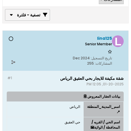
تصفية - فلترة
lina125
Senior Member
تاريخ التسجيل:
Dec 2024
المشاركات:
255
شقة مكيفة للايجار بحي العقيق الرياص
#1
01-20-2025, 12:05 PM
بيانات العقار المعروض 🗒️
اسم_المدينة_المنطقة
الرياض
📍
اسم الحي / القريه /
حي العقيق
المحافظة / الولاية🌇