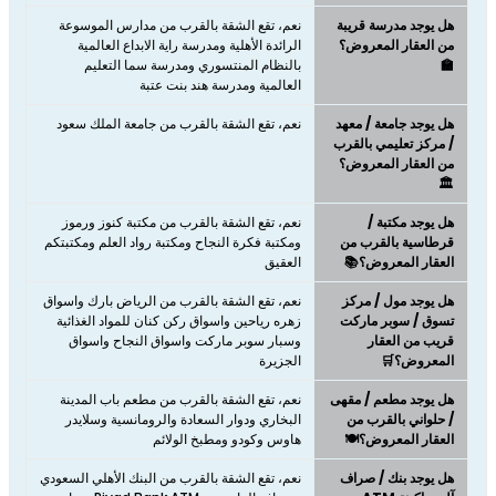
هل يوجد مدرسة قريبة
نعم، تقع الشقة بالقرب من مدارس الموسوعة
من العقار المعروض؟
الرائدة الأهلية ومدرسة راية الابداع العالمية
🏫
بالنظام المنتسوري ومدرسة سما التعليم
العالمية‎ ومدرسة هند بنت عتبة
هل يوجد جامعة / معهد
نعم، تقع الشقة بالقرب من جامعة الملك سعود
/ مركز تعليمي بالقرب
من العقار المعروض؟
🏛️
هل يوجد مكتبة /
نعم، تقع الشقة بالقرب من مكتبة كنوز ورموز
قرطاسية بالقرب من
ومكتبة فكرة النجاح ومكتبة رواد العلم ومكتبتكم
العقار المعروض؟📚
العقيق
هل يوجد مول / مركز
نعم، ​​​​​​​تقع الشقة بالقرب من الرياض بارك واسواق
تسوق / سوبر ماركت
زهره رياحين واسواق ركن كنان للمواد الغذائية
قريب من العقار
وسبار سوبر ماركت واسواق النجاح واسواق
المعروض؟🛒
الجزيرة
هل يوجد مطعم / مقهى
نعم، ​​​​​​​تقع الشقة بالقرب من مطعم باب المدينة
/ حلواني بالقرب من
البخاري ودوار السعادة والرومانسية وسلايدر
العقار المعروض؟🍽️
هاوس وكودو ومطبخ الولائم
هل يوجد بنك / صراف
نعم، تقع الشقة بالقرب من البنك الأهلي السعودي