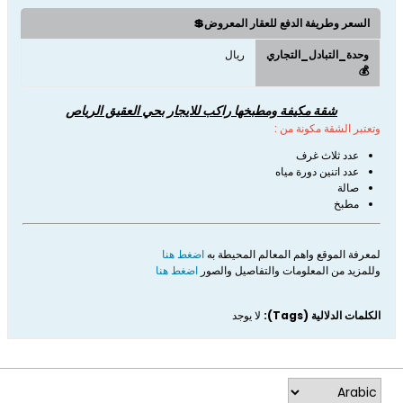
السعر وطريفة الدفع للعقار المعروض💲
وحدة_التبادل_التجاري
ريال
💰
شقة مكيفة ومطبخها راكب للايجار بحي العقيق الرياص
وتعتبر الشقة مكونة من :
عدد ثلاث غرف
عدد اتنين دورة مياه
صالة
مطبخ
لمعرفة الموقع واهم المعالم المحيطة به
اضغط هنا
وللمزيد من المعلومات والتفاصيل والصور
اضغط هنا
الكلمات الدلالية (Tags):
لا يوجد