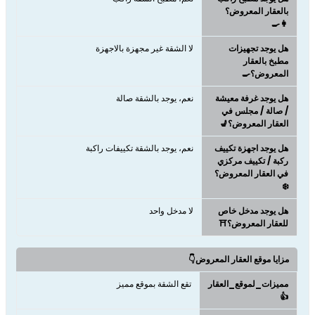
بالعقار المعروض؟
👩‍🍳
هل يوجد تجهيزات
لا الشقة غير مجهزة بالاجهزة
مطبخ بالعقار
المعروض؟🍳
هل يوجد غرفة معيشة
نعم، يوجد بالشقة صالة
/ صالة / مجلس في
العقار المعروض؟💺
هل يوجد اجهزة تكييف
نعم، يوجد بالشقة تكييفات راكبة
ركبة / تكييف مركزي
في العقار المعروض؟
❄️
هل يوجد مدخل خاص
لا مدخل واحد
للعقار المعروض؟⛩️
مزايا موقع العقار المعروض👇
مميزات_لموقع_العقار
تقع الشقة بموقع مميز
👍