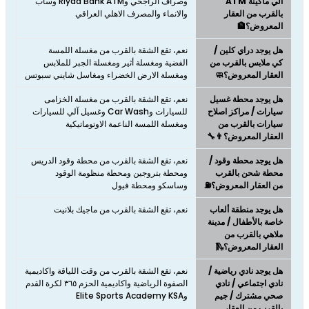
آلي ماكينة ATM
وصراف الراجحي وRiyad Bank ATM وساب
بالقرب من العقار
والانماء والمصرف الاهلي العراقي
المعروض؟🏦
هل يوجد دراي كلين /
نعم، تقع الشقة بالقرب من مغسلة اللمسة
كي ملابس بالقرب من
الفضية ومغسلة أثير ومغسلة الجبر للملابس
العقار المعروض؟🧼
ومغسلة الارض الخضراء ومغاسل شايني سبوتس
هل يوجد محطة غسيل
نعم، تقع الشقة بالقرب من مغسلة الخزامى
سيارات / مراكز اصلاح
للسيارات وCar Wash وغسيل آلي للسيارات
سيارات بالقرب من
ومغسلة اللمسة الناعمة الاوتوماتيكية
العقار المعروض؟👨‍🔧
هل يوجد محطة وقود /
نعم، تقع الشقة بالقرب من محطة وقود الدريس
محطة شحن بالقرب
ومحطة بتروجين ومحطة منظومة الوقود
من العقار المعروض؟⛽
وساسكو ومحطة فيول
هل يوجد منطقة ألعاب
نعم، تقع الشقة بالقرب من ماجيك بلانيت
خاصة بالأطفال / مدينة
ملاهي بالقرب من
العقار المعروض؟🛝
هل يوجد نادي رياضية /
نعم، تقع الشقة بالقرب من وقت اللياقة واكاديمية
نادي اجتماعي / نادي
الصفوة الرياضية واكاديمية الحزم ٣٦٥ لكرة القدم
صحي مشترك / جيم
وElite Sports Academy KSA
بالقرب من العقار