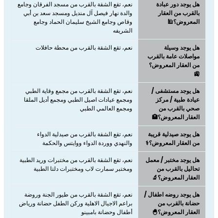
هل يوجد دور عبادة
نعم، تقع الشقة بالقرب من مسجد الفرقان وجامع
بالقرب من العقار
والدة نهار فيصل آل منديل ومسجد سعد بن أبي
المعروض؟🕌
وقاص وجامع الشيخ سليمان الحماد وجامع
الشريفه
هل يوجد وسيلة
نعم، تقع الشقة بالقرب من محطة حافلات
مواصلات عامة بالقرب
من العقار المعروض؟
🚉
هل يوجد مستشفى /
نعم، تقع الشقة بالقرب من مجمع وقاية الطبي
عيادة طبية / مركز
ومجمع عيادات اصيل الطبي ومجمع أديل الملقا
صحي بالقرب من
ومجمع العالمي الطبي
العقار المعروض؟🏥
هل يوجد صيدلية قريبة
نعم، تقع الشقة بالقرب من صيدلية الدواء
من العقار المعروض؟⚕️
والنهدي ووردة الدواء ووايتس والحكمة
هل يوجد مختبر / معمل
نعم، تقع الشقة بالقرب من مختبرات وريد الطبية
تحاليل بالقرب من
ومختبر سمارت لاب ومختبرات دلتا الطبية
العقار المعروض؟🔬
هل يوجد روضه اطفال /
نعم، تقع الشقة بالقرب من طيور الجنة وروضة
حضانة بالقرب من
براعم الاجيال الاهلية وركن الطفل حضانة ورياض
العقار المعروض؟🐣
أطفال وحضانة بامبينو