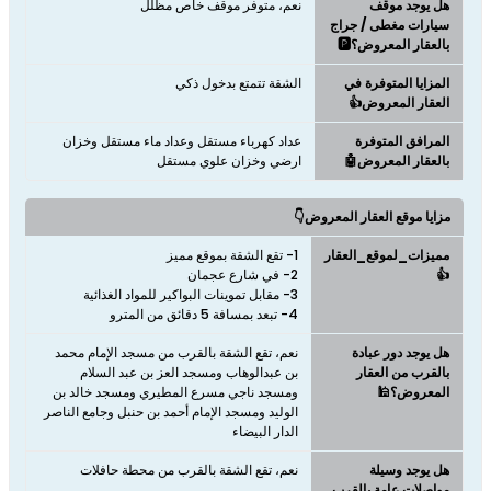
هل يوجد موقف
نعم، متوفر موقف خاص مظلل
سيارات مغطى / جراج
بالعقار المعروض؟🅿️
المزايا المتوفرة في
الشقة تتمتع بدخول ذكي
العقار المعروض👍
المرافق المتوفرة
عداد كهرباء مستقل وعداد ماء مستقل وخزان
بالعقار المعروض🤖
ارضي وخزان علوي مستقل
مزايا موقع العقار المعروض👇
مميزات_لموقع_العقار
👍
4- تبعد بمسافة 5 دقائق من المترو
هل يوجد دور عبادة
نعم، تقع الشقة بالقرب من مسجد الإمام محمد
بالقرب من العقار
بن عبدالوهاب ومسجد العز بن عبد السلام
المعروض؟🕌
ومسجد ناجي مسرع المطيري ومسجد خالد بن
الوليد ومسجد الإمام أحمد بن حنبل وجامع الناصر
الدار البيضاء
هل يوجد وسيلة
نعم، تقع الشقة بالقرب من محطة حافلات
مواصلات عامة بالقرب