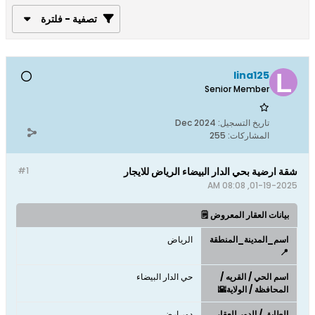
تصفية - فلترة
lina125
Senior Member
تاريخ التسجيل:
Dec 2024
المشاركات:
255
شقة ارضية بحي الدار البيضاء الرياض للايجار
#1
01-19-2025, 08:08 AM
بيانات العقار المعروض 🗒️
اسم_المدينة_المنطقة
الرياض
📍
اسم الحي / القريه /
حي الدار البيضاء
المحافظة / الولاية🌇
الطابق / الدور للعقار
دور ارضي