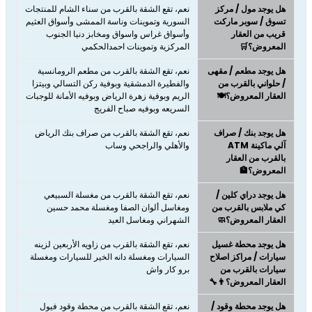
هل يوجد مول / مركز
نعم، ​​​​​​​تقع الشقة بالقرب من سناء الشام للمنتجات
تسوق / سوبر ماركت
السورية وتموينات وناسة الممشى وأسواق العثيم
قريب من العقار
وأسواق غراس واسواق ومخابز دنيا الجنوب
المعروض؟🛒
المركزية وتموينات احمدالحكمي
هل يوجد مطعم / مقهى
نعم، ​​​​​​​تقع الشقة بالقرب من مطعم الرومانسية
/ حلواني بالقرب من
والفطيرة الدمشقية وبوفية ركن التسالي وبيتزا
العقار المعروض؟🍽️
الريم وبوفية زهرة الرياض وبوفيه الأمانة للوجبات
السريعه وبوفيه صباح الفريج
هل يوجد بنك / صراف
نعم، تقع الشقة بالقرب من صراف بنك الرياض
آلي ماكينة ATM
والأهلي والراجحي وساب
بالقرب من العقار
المعروض؟🏦
هل يوجد دراي كلين /
نعم، تقع الشقة بالقرب من مغسلة السبيعي
كي ملابس بالقرب من
ومغاسل ألوان الصفا ومغسلة محمد حسين
العقار المعروض؟🧼
الشهراني ومغاسل العيد
هل يوجد محطة غسيل
نعم، تقع الشقة بالقرب من زاويه الأربعين لزينه
سيارات / مراكز اصلاح
السيارات ومغسلة دانه الخير للسيارات ومغسلة
سيارات بالقرب من
برو كار واش
العقار المعروض؟👨‍🔧
هل يوجد محطة وقود /
نعم، تقع الشقة بالقرب من محطة وقود فيول