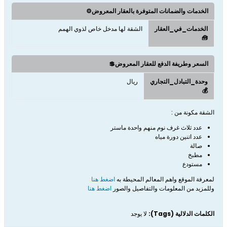
الخدمات والضمانات المتوفرة بالعقار المعروض⚙️
الخدمات_في_العقار
الشقة لها مدخل خاص لذوي الهمم
🧰
السعر وطريفة الدفع للعقار المعروض💲
وحدة_التبادل_التجاري
ريال
💰
الشقة مكونة من :
عدد ثلاث غرف نوم منهم واحدة ماستر
عدد اتنين دورة مياه
صالة
مطبخ
مستودع
لمعرفة الموقع واهم المعالم المحيطة به
اضغط هنا
وللمزيد من المعلومات والتفاصيل والصور
اضغط هنا
الكلمات الدلالية (Tags):
لا يوجد