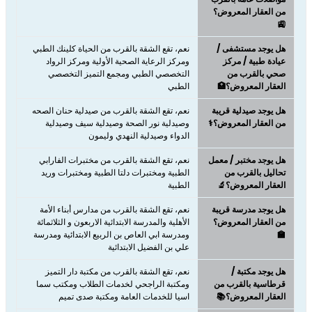
من العقار المعروض؟
🚉
هل يوجد مستشفى /
نعم، تقع الشقة بالقرب من الحياة كلينك الطبي
عيادة طبية / مركز
ومركز الرعاية الصحية الأولية ومركز الرواد
صحي بالقرب من
التخصصي الطبي ومجمع التميز التخصصي
العقار المعروض؟🏥
الطبي
هل يوجد صيدلية قريبة
نعم، تقع الشقة بالقرب من صيدلية حنان الصحه
من العقار المعروض؟⚕️
وصيدلية نور الصحة وصيدلية سيف وصيدلية
الدواء وصيدلية النهدي وليمون
هل يوجد مختبر / معمل
نعم، تقع الشقة بالقرب من مختبرات الفارابي
تحاليل بالقرب من
الطبية ومختبرات دلتا الطبية ومختبرات وريد
العقار المعروض؟🔬
الطبية
هل يوجد مدرسة قريبة
نعم، تقع الشقة بالقرب من مدارس أبناء الأمة
من العقار المعروض؟
الأهلية والمدرسة الابتدائية الاربعون و الثلاثمائة
🏫
ومدرسة ابي العاص بن الربيع الابتدائية ومدرسة
علي بن الفضيل الابتدائية
هل يوجد مكتبة /
نعم، تقع الشقة بالقرب من مكتبة دار التميز
قرطاسية بالقرب من
ومكتبة الراجحي لخدمات الطلاب ومكتب سما
العقار المعروض؟📚
اسيا للخدمات العامة ومكتبة صدى تميم