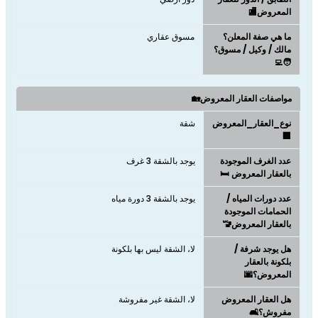
المعروض🏬
ما هي صفة المعلن؟
مسوق عقاري
مالك / وكيل / مسوق؟
🧑‍💻
مواصفات العقار المعروض🏡
نوع_العقار_المعروض
شقة
🏢
عدد الغرف الموجودة
يوجد بالشقة 3 غرف
بالعقار المعروض 🛏️
عدد دورات المياه /
يوجد بالشقة 3 دورة مياه
الحمامات الموجودة
بالعقار المعروض🚾
هل يوجد شرفة /
لا، الشقة ليس بها بلكونة
بلكونة بالعقار
المعروض؟🌆
هل العقار المعروض
لا، الشقة غير مفروشة
مفروش؟🛋️