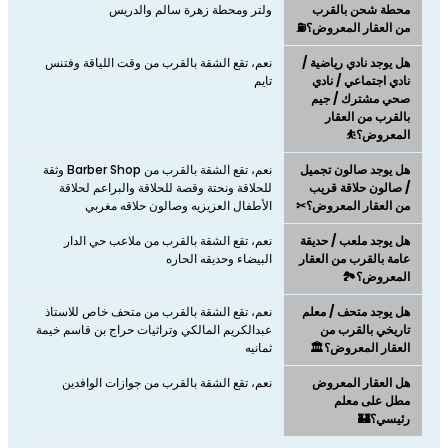
محطة شحن بالقرب
ولتر ومحطة زهرة سالم والدريس
من العقار المعروض؟⛽
هل يوجد نادي رياضية /
نعم، تقع الشقة بالقرب من وقت اللياقة وفتنس
نادي اجتماعي / نادي
تايم
صحي مشترك / جيم
بالقرب من العقار
المعروض؟⛹
هل يوجد صالون تجميل
نعم، تقع الشقة بالقرب من Barber Shop وثقة
/ صالون حلاقة قريب
للحلاقة ونحتة وقصة للحلاقة والبراعم لحلاقة
من العقار المعروض؟✂
الأطفال العزيزيه وصالون حلاقه مغربي
هل يوجد ملعب / حديقة
نعم، تقع الشقة بالقرب من ملاعب حي الدار
عامة بالقرب من العقار
البيضاء وحديقه الحاره
المعروض؟🏞️
هل يوجد متحف / معلم
نعم، تقع الشقة بالقرب من متحف خاص للاستاذ
تاريخي بالقرب من
عبدالكريم المالكي وتراثيات حراج بن قاسم خيمة
العقار المعروض؟🏛️
ثمانيه
هل العقار المعروض
نعم، تقع الشقة بالقرب من جوازات الوافدين
مطل على معلم
رئيسي؟🏰