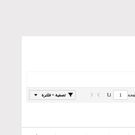
فحة
لـ
1
تصفية - فلترة