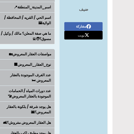
اسم_المدينة_المنطقة📍
ضيف
اسم الحي / القريه / المحافظة /
الولاية🌇
مشاركة
ما هي صفة المعلن؟ مالك / وكيل /
تويت
مسوق؟🧑‍💻
مواصفات العقار المعروض🏡
نوع_العقار_المعروض🏢
عدد الغرف الموجودة بالعقار
المعروض 🛏️
عدد دورات المياه / الحمامات
الموجودة بالعقار المعروض🚾
هل يوجد شرفة / بلكونة بالعقار
المعروض؟🌆
هل العقار المعروض مفروش؟🛋️
هل يوجد مطبخ راكب بالعقار