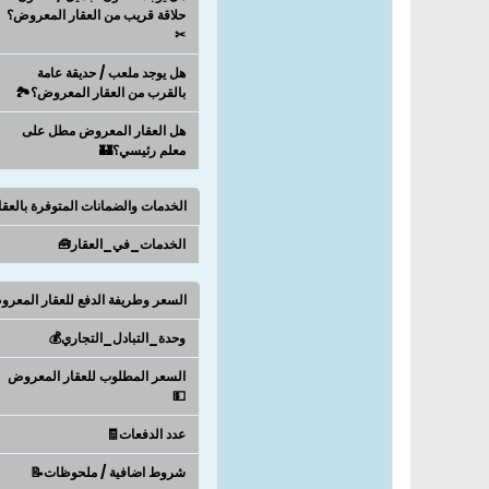
حلاقة قريب من العقار المعروض؟
✂
هل يوجد ملعب / حديقة عامة
بالقرب من العقار المعروض؟🏞️
هل العقار المعروض مطل على
معلم رئيسي؟🏰
الخدمات والضمانات المتوفرة بالعق
الخدمات_في_العقار🧰
السعر وطريفة الدفع للعقار المعر
وحدة_التبادل_التجاري💰
السعر المطلوب للعقار المعروض
💵
عدد الدفعات🧾
شروط اضافية / ملحوظات📝