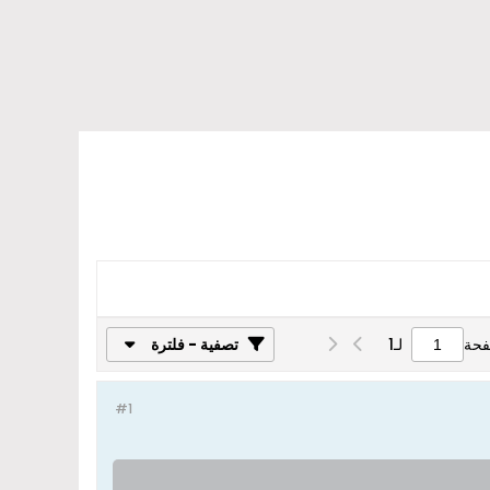
فحة
لـ
1
تصفية - فلترة
#1