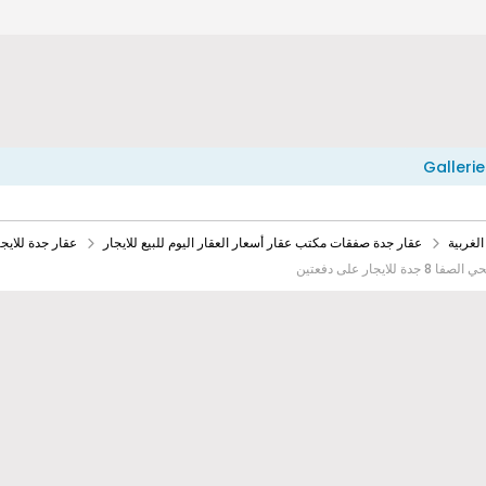
Gallerie
لغربية
عقار جدة صفقات مكتب عقار أسعار العقار اليوم للبيع للايجار
عقار جدة للا
8 جدة للايجار على دفعتين