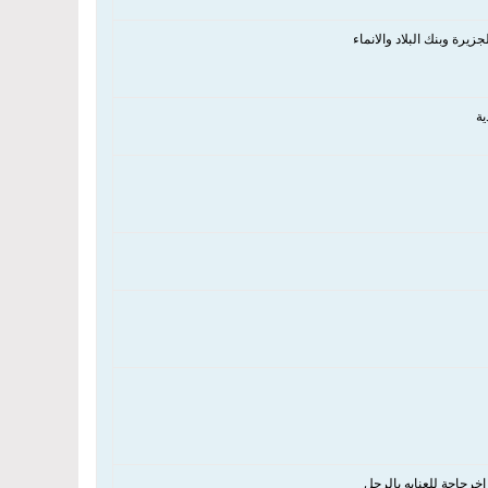
رة وبنك البلاد والانماء
ة
خرحاجة للعنايه بالرجل