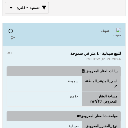
تصفية - فلترة
ضيف
للبيع صيدلية ٤٠ متر في سموحة
#1
12-21-2024, 01:52 PM
بيانات العقار المعروض 🗒️
اسم_المدينة_المنطقة
سموحة
📍
مساحة العقار
٤٠ متر
المعروض m²/ft²
مواصفات العقار المعروض🏡
نوع_العقار_المعروض
صيدلية