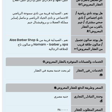
العقار المعروض؟🧼
هل يوجد نادي رياضية /
نعم ، الصيدلية قريبة من نادي سموحة الرياضي
نادي اجتماعي / نادي
الاجتماعي و نادى الجياد الرياضى و ماصل إمباير
صحي مشترك / جيم
مملكة العضلات و بروفيشنال جيم
بالقرب من العقار
المعروض؟⛹
هل يوجد صالون تجميل
نعم ، الصيدلية قريبة من Alaa Barber Shop &
/ صالون حلاقة قريب
spa و Homam - barber و صالون تاج
من العقار المعروض؟✂
للحلاقة الرجالية
الخدمات والضمانات المتوفرة بالعقار المعروض⚙️
الخدمات_في_العقار
لم يحدد خدمة معينة في العقار
🧰
السعر وطريفة الدفع للعقار المعروض💲
وحدة_التبادل_التجاري
جنيه مصري
💰
السعر المطلوب للعقار
٣٨٠٠٠٠٠