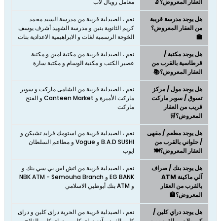
العقار المعروض؟🔬
معامل رويال لاب
هل يوجد مدرسة قريبة
نعم ، الصيدلية قريبة من مدرسة السید محمد
من العقار المعروض؟
كریم الثانویة بنین و مدرسة الشهيد أشرف يوسف
🏫
الخوجة الرسمية لغات و الابراهيمية الاعدادية بنات
هل يوجد مكتبة /
نعم ، الصيدلية قريبة من مكتبة امين و مكتبة
قرطاسية بالقرب من
عصير الكتب و مكتبة الوسام و مكتبة سارة
العقار المعروض؟📚
هل يوجد مول / مركز
نعم ، الصيدلية قريبة من الشامى ماركت و سوبر
تسوق / سوبر ماركت
ماركت الأميرة و Canteen Market و الفتح
قريب من العقار
ماركت
المعروض؟🛒
هل يوجد مطعم / مقهى
نعم ، الصيدلية قريبة من استومك فرايد تشيكن و
/ حلواني بالقرب من
B.A.D SUSHI و Vogue و مطاعم السلطان
العقار المعروض؟🍽️
ايوب
هل يوجد بنك / صراف
نعم ، الصيدلية قريبة من اتش اس بي سي بنك و
آلي ماكينة ATM
EG BANK و NBK ATM - Semouha Branch
بالقرب من العقار
و ATM بنك أبوظبي الاسلامي
المعروض؟🏦
هل يوجد دراي كلين /
نعم ، الصيدلية قريبة من الحرية دراى كلين و دراى
كي ملابس بالقرب من
كلين الفهد و آدم دراي كلين و دراي كلين الفلاح