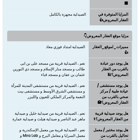
🏢
المزايا المتوفرة في
الصيدلية مجهزة بالكامل
العقار المعروض👍
مزايا موقع العقار المعروض👇
مميزات_لموقع_العقار
الصيدلية امتداد فوزي معاذ
👍
هل يوجد دور عبادة
نعم ، الصيدلية قريبة من مسجد على بن ابى
بالقرب من العقار
طالب و مسجد منار الإسلام و مسجد ذي النورين
المعروض؟🕌
عثمان بن عفان و مسجد قباء
هل يوجد مستشفى /
نعم ، الصيدلية قريبة من مستشفى المدينة للمرأة
عيادة طبية / مركز
و مستشفي الشرق الأوسط و مستشفى بيت
صحي بالقرب من
النعمة والمركز الملكي للعيون والليزر
العقار المعروض؟🏥
هل يوجد صيدلية قريبة
نعم ، الصيدلية قريبة من صيدلية خليل و صيدلية
من العقار المعروض؟⚕️
ماهر عبد الناصر و صيدلية هيلث و صيدلية عمارة
هل يوجد مختبر / معمل
نعم ، الصيدلية قريبة من معمل الإسكندرية و
تحاليل بالقرب من
معمل السرايا و معامل البرج و Mira Lab و