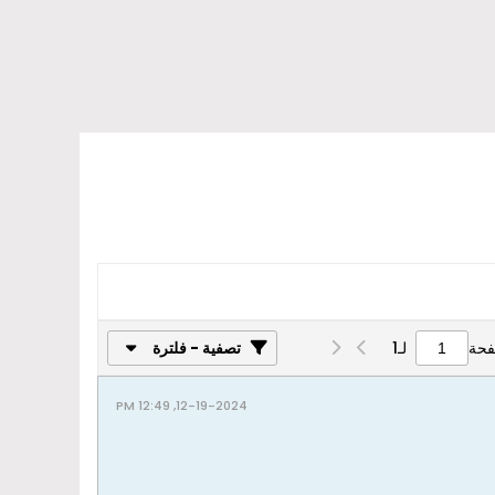
فحة
لـ
1
تصفية - فلترة
12-19-2024, 12:49 PM