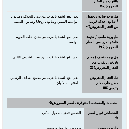
بالقرب من العقار
المعروض؟⛹
هل يوجد صالون تجميل
نعم، تقع الشقة بالقرب من ناهي للحلاقه وصالون
/ صالون حلاقة قريب
الواسط الذهبي وصالون روفانا وصالون السيف
من العقار المعروض؟✂
هل يوجد ملعب / حديقة
نعم، تقع الشقة بالقرب من منتزه قلعه الحويه
عامة بالقرب من العقار
الواسط
المعروض؟🏞️
هل يوجد متحف / معلم
نعم، تقع الشقة بالقرب من قصر الشريف الاثري
تاريخي بالقرب من
العقار المعروض؟🏛️
هل العقار المعروض
نعم، تقع الشقة بالقرب من مصنع الطائف الوطني
مطل على معلم
لمنتجات الألبان
رئيسي؟🏰
الخدمات والضمانات المتوفرة بالعقار المعروض⚙️
الخدمات_في_العقار
الشقق تتمتع بالدخول الذكي
🧰
هل يوجد مصعد
نعم، يوجد بالعمارة مصعد