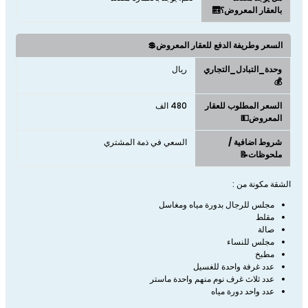
بالعقار المعروض؟🛗
السعر وطريفة الدفع للعقار المعروض💲
وحدة_التبادل_التجاري
ريال
💰
السعر المطلوب للعقار
480 الف
المعروض💵
شروط اضافية /
السعي في ذمة المشتري
ملحوظات📝
الشقة مكونة من :
مجلس للرجال بدورة مياه ومغاسل
مقلط
صالة
مجلس للنساء
مطبخ
عدد غرفة واحدة للغسيل
عدد ثلاث غرف نوم منهم واحدة ماستر
عدد واحد دورة مياه