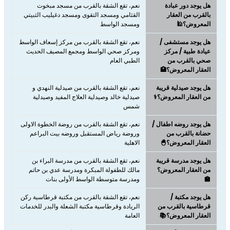
هل يوجد دور عبادة
نعم، تقع الشقة بالقرب من مسجد مبخوت
بالقرب من العقار
القثامي ومسجد التقوى ومسجد دغيليب الثبيتي
المعروض؟🕌
ومسجد الواسط
هل يوجد مستشفى /
نعم، تقع الشقة بالقرب من مركز إسعاف الواسط
عيادة طبية / مركز
ومركز صحي الواسط ومجمع المصيف الحديث
صحي بالقرب من
الطبي العام
العقار المعروض؟🏥
هل يوجد صيدلية قريبة
نعم، تقع الشقة بالقرب من صيدلية النهدي و
من العقار المعروض؟⚕️
صيدلية خالد وصيدلية العلاج المفيد وصيدلية
شمس
هل يوجد روضه اطفال /
نعم، تقع الشقة بالقرب من روضة الخطوة الاولى
حضانة بالقرب من
وروضة رياض المستقبل وروضه بيت البراعم
العقار المعروض؟🐣
الاهلية
هل يوجد مدرسة قريبة
نعم، تقع الشقة بالقرب من مدرسة البراء بن
من العقار المعروض؟
مالك للطفولة المبكرة ومدرسة عدي بن حاتم
🏫
ومدرسة متوسطة الواسط الأولى بنات
هل يوجد مكتبة /
نعم، تقع الشقة بالقرب من مكتبة قرطاسية ركن
قرطاسية بالقرب من
الريادة وقرطاسية مكتبة الشعلة والبدر للخدمات
العقار المعروض؟📚
العامة