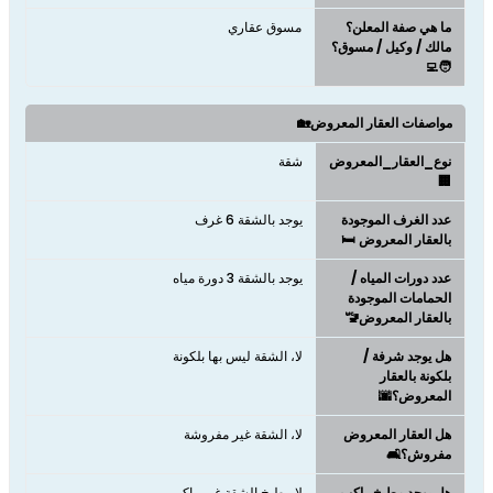
ما هي صفة المعلن؟
مسوق عقاري
مالك / وكيل / مسوق؟
🧑‍💻
مواصفات العقار المعروض🏡
نوع_العقار_المعروض
شقة
🏢
عدد الغرف الموجودة
يوجد بالشقة 6 غرف
بالعقار المعروض 🛏️
عدد دورات المياه /
يوجد بالشقة 3 دورة مياه
الحمامات الموجودة
بالعقار المعروض🚾
هل يوجد شرفة /
لا، الشقة ليس بها بلكونة
بلكونة بالعقار
المعروض؟🌆
هل العقار المعروض
لا، الشقة غير مفروشة
مفروش؟🛋️
هل يوجد مطبخ راكب
لا مطبخ الشقة غير راكب