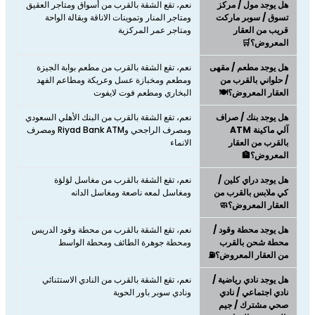
هل يوجد مول / مركز
نعم، تقع الشقة بالقرب من أسواق ومتاجر العقيق
تسوق / سوبر ماركت
ومتاجر المنار وتموينات الاناقة وبقالة الواحة
قريب من العقار
ومتاجر عمر المركزية
المعروض؟🛒
هل يوجد مطعم / مقهى
نعم، ​​​​​​​تقع الشقة بالقرب من مطعم بوابة الجيزة
/ حلواني بالقرب من
ومطعم ومخبازة عسل وعريكة ومطاعم الفهد
العقار المعروض؟🍽️
البخاري ومطعم فوت لايفوت
هل يوجد بنك / صراف
نعم، تقع الشقة بالقرب من البنك الأهلي السعودي
آلي ماكينة ATM
ومصرف الراجحي وRiyad Bank ATM ومصرف
بالقرب من العقار
الانماء
المعروض؟🏦
هل يوجد دراي كلين /
نعم، تقع الشقة بالقرب من مغاسل لؤلؤة
كي ملابس بالقرب من
ومغاسل لمعه ناصعة ومغاسل الدانه
العقار المعروض؟🧼
هل يوجد محطة وقود /
نعم، تقع الشقة بالقرب من محطة وقود الدريس
محطة شحن بالقرب
ومحطة جوهرة الطائف ومحطة الواسط
من العقار المعروض؟⛽
هل يوجد نادي رياضية /
نعم، تقع الشقة بالقرب من النادي الاستثنائي
نادي اجتماعي / نادي
ونادي سوبر باور الحوية
صحي مشترك / جيم