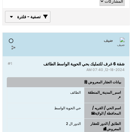
تصفية - فلترة
ضيف
شقة 6 غرف للتمليك بحي الحوية الواسط الطائف
#1
12-18-2024, 07:40 AM
بيانات العقار المعروض 🗒️
اسم_المدينة_المنطقة
الطائف
📍
اسم الحي / القريه /
حي الحوية الواسط
المحافظة / الولاية🌇
الطابق / الدور للعقار
الدور ال 2
المعروض🏬