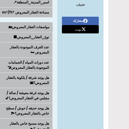
اسم_المدينة_المنطقة📍
ضيف
مساحة العقار المعروض m²/ft²
مشاركة
مواصفات العقار المعروض🏡
تويت
نوع_العقار_المعروض🏢
عدد الغرف الموجودة بالعقار
المعروض 🛏️
عدد دورات المياه / الحمامات
الموجودة بالعقار المعروض🚾
هل يوجد شرفة / بلكونة بالعقار
المعروض؟🌆
هل يوجد غرفة معيشة / صالة /
مجلس في العقار المعروض؟💺
هل يوجد حديقه / حوش / سطح
خاص بالعقار المعروض؟🏞️
هل يوجد مسبح خاص بالعقار
المعروض؟🏊