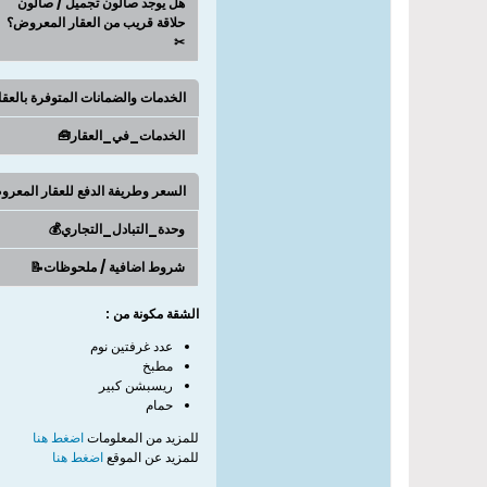
هل يوجد صالون تجميل / صالون
حلاقة قريب من العقار المعروض؟
✂
الخدمات والضمانات المتوفرة بالعق
الخدمات_في_العقار🧰
السعر وطريفة الدفع للعقار المعر
وحدة_التبادل_التجاري💰
شروط اضافية / ملحوظات📝
الشقة مكونة من :
عدد غرفتين نوم
مطبخ
كبير
ريسبشن
حمام
للمزيد من المعلومات
اضغط هنا
للمزيد
عن الموقع
اضغط هنا