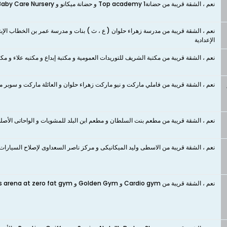
نعم ، الشقة قريبة من حضانةTop academy 1 و حضانة ميكانو و Baby Care Nursery و Kinder Life Nursery و حضانة الزهور
نعم ، الشقة قريبة من مدرسة زهراء حلوان ( ع ، ث ) بنات و مدرسة عمر بن الخطاب الإب
الإعدادية
نعم ، الشقة قريبة من مكتبة الشريف للتوريدات العمومية و مكتبة إبداع و مكتبه علاء و مكتب
نعم ، الشقة قريبة من فاملي ماركت و نيو ماركت زهراء حلوان و العائلة ماركت و سوبر 
نعم ، الشقة قريبة من مطعم بنت السلطان و مطعم ابن البلد للمشويات و الواحاتى الأصل
نعم ، الشقة قريبة من الاسطى وليد الميكانيكى و مركز ناصر السعداوى لإصلاح السيارات و
نعم ، الشقة قريبة من Cardio gym و Golden Gym و Fitness arena at zero fat gym و El Banna Gym و Clash Gym و KAPO GYM