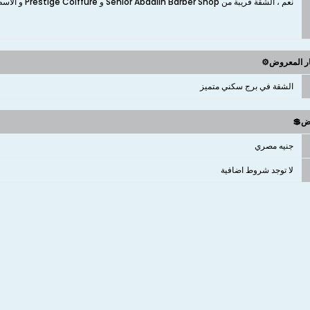
نعم ، الشقة قريبة من Senior Abdallh Barber Shop و Prestige Coiffure و الأسطورة و زمزم و Azhari و صالون السواح للرجال
ار المعروض⚙️
الشقة في برج سكني متميز
وض💲
جنيه مصري
لا توجد شروط اضافية