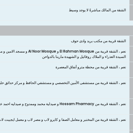
الشقة من المالك مباشرةً لا يوجد وسيط
الشقة قريبة من مكتب بريد وادى حوف
نعم ، الشقة قريبة من an Mosque
السيدة العذراء و الملاك روفائيل و الشهيدة مارينا بالدواحن
نعم ، الشقة قريبة من محطة مترو أنفاق المعصرة
نعم ، الشقة قريبة من مستشفى الأمين التخصصي و مستشفي الحافظ و مركز حدائق ح
نعم ، الشقة قريبة من Hossam Pharmacy و صيدلية محمد وممدوح و صيدليه احمد عبد الحق الجديده و صيدليه د. إسلام مسعد و صيدلية اسلام مشرف
نعم ، الشقة قريبة من المختبر و معامل الصفا و كايرو لاب و مصر لاب و معمل ايجيبت لاب