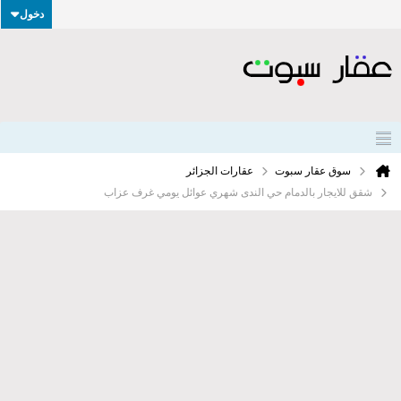
دخول
سوق عقار سبوت
عقارات الجزائر
شقق للايجار بالدمام حي الندى شهري عوائل يومي غرف عزاب