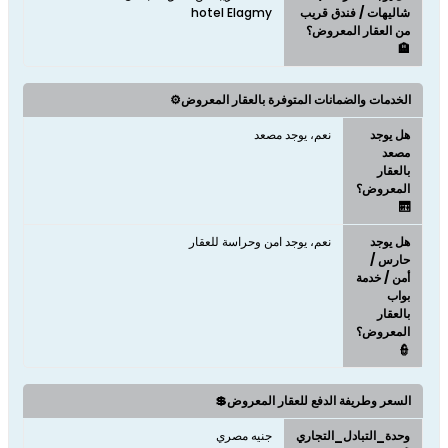
شاليهات / فندق قريب
hotel Elagmy
من العقار المعروض؟
🏨
الخدمات والضمانات المتوفرة بالعقار المعروض⚙️
هل يوجد
نعم، يوجد مصعد
مصعد
بالعقار
المعروض؟
🛗
هل يوجد
نعم، يوجد امن وحراسة للعقار
حارس /
أمن / خدمة
بواب
بالعقار
المعروض؟
👮
السعر وطريفة الدفع للعقار المعروض💲
وحدة_التبادل_التجاري
جنيه مصري