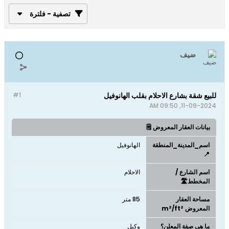
تصفية - فلترة
ضيف
للبيع شقة بشارع الاحلام بقلب الهانوفيل
#1
11-09-2024, 09:50 AM
بيانات العقار المعروض 🗒️
اسم_المدينة_المنطقة
الهانوفيل
📍
اسم الشارع /
الاحلام
المخطط🛣️
مساحة العقار
85 متر
المعروض m²/ft²
ما هي صفة المعلن؟
وكيل