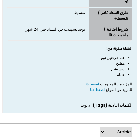
💰
طرق السداد كاش /
تقسيط
تقسيط➗
شروط اضافية /
يوجد تسهيلات في السداد حتي 24 شهر
ملحوظات📝
الشقة مكونة من :
عدد غرفتين نوم
مطبخ
ريسبشن
حمام
للمزيد من المعلومات
اضغط هنا
للمزيد عن الموقع
اضغط هنا
الكلمات الدلالية (Tags):
لا يوجد