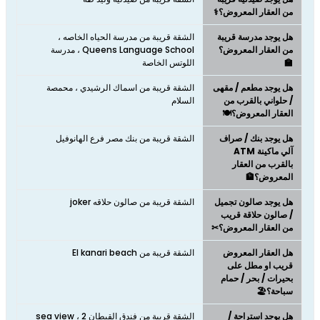
من العقار المعروض؟⚕️
هل يوجد مدرسة قريبة
الشقة قريبة من مدرسة الحياه الخاصه ،
من العقار المعروض؟
Queens Language School ، مدرسة
🏫
اللوتس الخاصة
هل يوجد مطعم / مقهى
الشقة قريبة من اسماك الرشيدي ، محمصة
/ حلواني بالقرب من
السلام
العقار المعروض؟🍽️
هل يوجد بنك / صراف
الشقة قريبة من بنك مصر فرع الهانوفيل
آلي ماكينة ATM
بالقرب من العقار
المعروض؟🏦
هل يوجد صالون تجميل
الشقة قريبة من صالون حلاقه joker
/ صالون حلاقة قريب
من العقار المعروض؟✂
هل العقار المعروض
الشقة قريبة من El kanari beach
قريب او مطل على
بحيرات / بحر / حمام
سباحة؟🏖️
هل يوجد استراحة /
الشقة قريبة من فندق القبطان 2 ، sea view