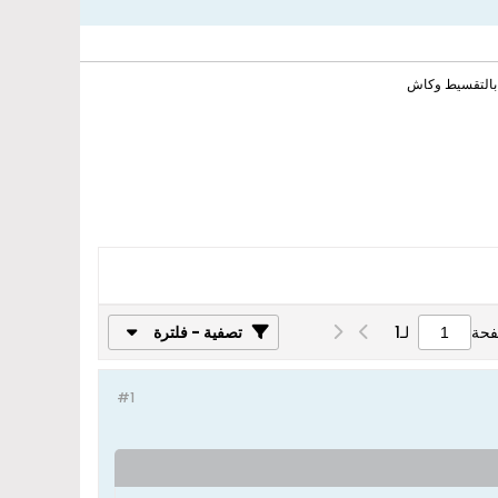
فحة
لـ
1
تصفية - فلترة
#1