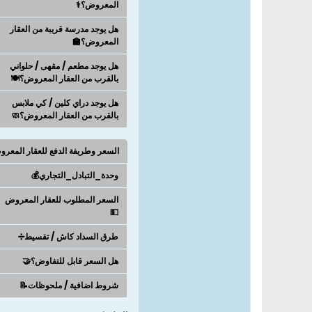
المعروض؟⚕️
هل يوجد مدرسة قريبة من العقار
المعروض؟🏫
هل يوجد مطعم / مقهى / حلواني
بالقرب من العقار المعروض؟🍽️
هل يوجد دراي كلين / كي ملابس
بالقرب من العقار المعروض؟🧼
السعر وطريفة الدفع للعقار المعر
وحدة_التبادل_التجاري💰
السعر المطلوب للعقار المعروض
💵
طرق السداد كاش / تقسيط➗
هل السعر قابل للتفاوض؟🤝
شروط اضافية / ملحوظات📝