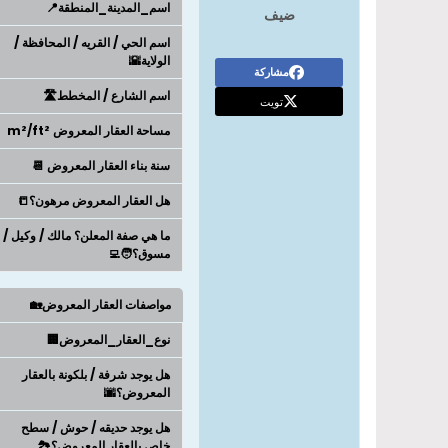
اسم_المدينة_المنطقة📍
ضيف
اسم الحي / القريه / المحافظة /
الولاية🌇
مشاركة
اسم الشارع / المخطط🛣️
تويت
مساحة العقار المعروض m²/ft²
سنة بناء العقار المعروض 📆
هل العقار المعروض مرهون؟📒
ما هي صفة المعلن؟ مالك / وكيل /
مسوق؟🧑‍💻
مواصفات العقار المعروض🏡
نوع_العقار_المعروض🏢
هل يوجد شرفة / بلكونة بالعقار
المعروض؟🌆
هل يوجد حديقه / حوش / سطح
خاص بالعقار المعروض؟🏞️