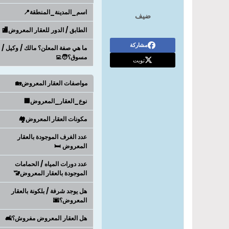
اسم_المدينة_المنطقة📍
ضيف
الطابق / الدور للعقار المعروض🏬
مشاركة
ما هي صفة المعلن؟ مالك / وكيل /
مسوق؟🧑‍💻
تويت
مواصفات العقار المعروض🏡
نوع_العقار_المعروض🏢
مكونات العقار المعروض🏘️
عدد الغرف الموجودة بالعقار
المعروض 🛏️
عدد دورات المياه / الحمامات
الموجودة بالعقار المعروض🚾
هل يوجد شرفة / بلكونة بالعقار
المعروض؟🌆
هل العقار المعروض مفروش؟🛋️