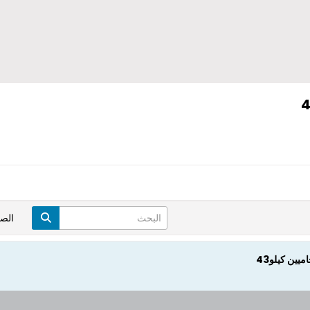
الص
يين كيلو43