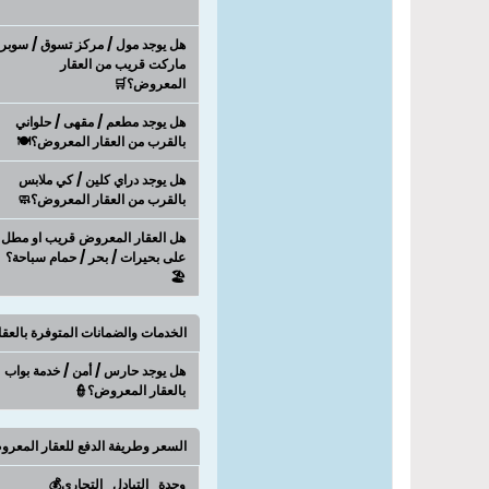
هل يوجد مول / مركز تسوق / سوبر
ماركت قريب من العقار
المعروض؟🛒
هل يوجد مطعم / مقهى / حلواني
بالقرب من العقار المعروض؟🍽️
هل يوجد دراي كلين / كي ملابس
بالقرب من العقار المعروض؟🧼
هل العقار المعروض قريب او مطل
على بحيرات / بحر / حمام سباحة؟
🏖️
الخدمات والضمانات المتوفرة بالعق
هل يوجد حارس / أمن / خدمة بواب
بالعقار المعروض؟👮
السعر وطريفة الدفع للعقار المعر
وحدة_التبادل_التجاري💰