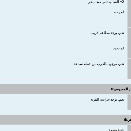
2- الشاليه ثاني صف بحر
لم يحدد
نعم، يوجد مطاعم قريب
لم يحدد
نعم، موجود بالقرب من حمام سباحة
ار المعروض⚙️
نعم، يوجد حراسة للقرية
وض💲
جنية مصري