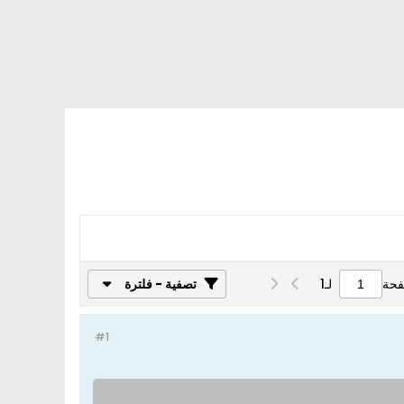
فحة
لـ
1
تصفية - فلترة
#1