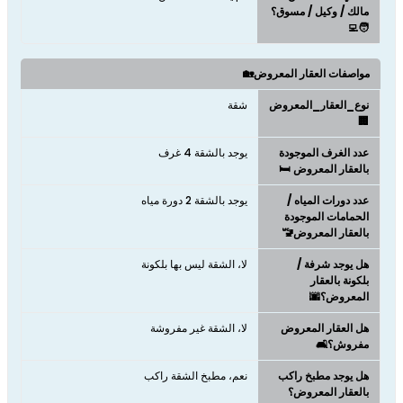
مالك / وكيل / مسوق؟
🧑‍💻
مواصفات العقار المعروض🏡
نوع_العقار_المعروض
شقة
🏢
عدد الغرف الموجودة
يوجد بالشقة 4 غرف
بالعقار المعروض 🛏️
عدد دورات المياه /
يوجد بالشقة 2 دورة مياه
الحمامات الموجودة
بالعقار المعروض🚾
هل يوجد شرفة /
لا، الشقة ليس بها بلكونة
بلكونة بالعقار
المعروض؟🌆
هل العقار المعروض
لا، الشقة غير مفروشة
مفروش؟🛋️
هل يوجد مطبخ راكب
نعم، مطبخ الشقة راكب
بالعقار المعروض؟