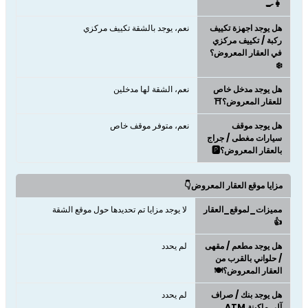
👩‍🍳
هل يوجد اجهزة تكييف
نعم، يوجد بالشقة تكييف مركزي
ركبة / تكييف مركزي
في العقار المعروض؟
❄️
هل يوجد مدخل خاص
نعم، الشقة لها مدخلين
للعقار المعروض؟⛩️
هل يوجد موقف
نعم، متوفر موقف خاص
سيارات مغطى / جراج
بالعقار المعروض؟🅿️
مزايا موقع العقار المعروض👇
مميزات_لموقع_العقار
لا يوجد مزايا تم تحديدها حول موقع الشقة
👍
هل يوجد مطعم / مقهى
لم يحدد
/ حلواني بالقرب من
العقار المعروض؟🍽️
هل يوجد بنك / صراف
لم يحدد
آلي ماكينة ATM