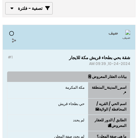
تصفية - فلترة
ضيف
شقة بحي بطحاء قريش مكة للايجار
#1
10-24-2024, 09:39 AM
بيانات العقار المعروض 🗒️
اسم_المدينة_المنطقة
مكة المكرمة
📍
اسم الحي / القريه /
حي بطحاء قريش
المحافظة / الولاية🌇
الطابق / الدور للعقار
لم يحدد
المعروض🏬
ما هي صفة المعلن؟
لم يحدد صفة المعلن