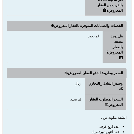
بالقرب من العقار
المعروض؟🏦
الخدمات والضمانات المتوفرة بالعقار المعروض⚙️
هل يوجد
لم يحدد
مصعد
بالعقار
المعروض؟
🛗
السعر وطريفة الدفع للعقار المعروض💲
وحدة_التبادل_التجاري
ريال
💰
السعر المطلوب للعقار
لم يحدد
المعروض💵
الشقة مكونة من :
عدد اربع غرف
عدد اتنين دورة مياه