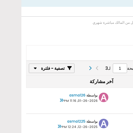
مل من المالك مباشرة شهري
حة
لـ
3
تصفية - فلترة
آخر مشاركة
بواسطة
asma126
01-26-2026, 11:16 PM
بواسطة
asma1225
12-26-2025, 12:24 PM