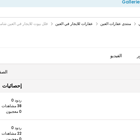
Gallerie
منتدى عقارات العين
عقارات للايجار في العين
فلل بيوت للايجار في العين شا
ر
الفيديو
الصف
إحصائيات
ردود 0
38 مشاهدات
0 معجبون
ردود 0
22 مشاهدات
0 معجبون