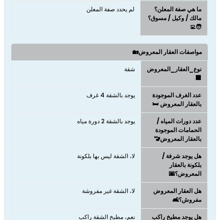
ما هي صفة المعلن؟
لم يحدد صفة المعلن
مالك / وكيل / مسوق؟
🧑‍💻
مواصفات العقار المعروض🏡
نوع_العقار_المعروض
شقة
🏢
عدد الغرف الموجودة
يوجد بالشقة 4 غرف
بالعقار المعروض 🛏️
عدد دورات المياه /
يوجد بالشقة 2 دورة مياه
الحمامات الموجودة
بالعقار المعروض🚾
هل يوجد شرفة /
لا، الشقة ليس بها بلكونة
بلكونة بالعقار
المعروض؟🌆
هل العقار المعروض
لا، الشقة غير مفروشة
مفروش؟🛋️
هل يوجد مطبخ راكب
نعم، مطبخ الشقة راكب