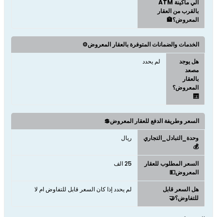
آلي ماكينة ATM
بالقرب من العقار
المعروض؟🏦
الخدمات والضمانات المتوفرة بالعقار المعروض⚙️
هل يوجد
لم يحدد
مصعد
بالعقار
المعروض؟
🛗
السعر وطريفة الدفع للعقار المعروض💲
وحدة_التبادل_التجاري
ريال
💰
السعر المطلوب للعقار
25 الف
المعروض💵
هل السعر قابل
لم يحدد إذا كان السعر قابل للتفاوض ام لا
للتفاوض؟🤝