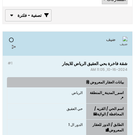
تصفية - فلترة
ضيف
شقة فاخرة بحي العقيق الرياض للايجار
#1
10-16-2024, 11:05 AM
بيانات العقار المعروض 🗒️
اسم_المدينة_المنطقة
الرياض
📍
اسم الحي / القريه /
حي العقيق
المحافظة / الولاية🌇
الطابق / الدور للعقار
الدور ال 1
المعروض🏬