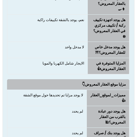
بالعقار المعروض؟
👩‍🍳
هل يوجد اجهزة تكييف
نعم، يوجد بالشقة تكييفات راكبة
ركبة / تكييف مركزي
في العقار المعروض؟
❄️
هل يوجد مدخل خاص
لا مدخل واحد
للعقار المعروض؟⛩️
المزايا المتوفرة في
الايجار شامل الكهربا والمويا
العقار المعروض👍
مزايا موقع العقار المعروض👇
مميزات_لموقع_العقار
لا يوجد مزايا تم تحديدها حول موقع الشقة
👍
هل يوجد دور عبادة
لم يحدد
بالقرب من العقار
المعروض؟🕌
هل يوجد بنك / صراف
لم يحدد