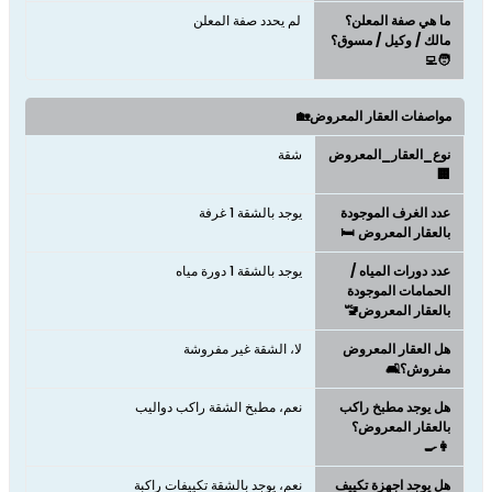
ما هي صفة المعلن؟
لم يحدد صفة المعلن
مالك / وكيل / مسوق؟
🧑‍💻
مواصفات العقار المعروض🏡
نوع_العقار_المعروض
شقة
🏢
عدد الغرف الموجودة
يوجد بالشقة 1 غرفة
بالعقار المعروض 🛏️
عدد دورات المياه /
يوجد بالشقة 1 دورة مياه
الحمامات الموجودة
بالعقار المعروض🚾
هل العقار المعروض
لا، الشقة غير مفروشة
مفروش؟🛋️
هل يوجد مطبخ راكب
نعم، مطبخ الشقة راكب دواليب
بالعقار المعروض؟
👩‍🍳
هل يوجد اجهزة تكييف
نعم، يوجد بالشقة تكييفات راكبة