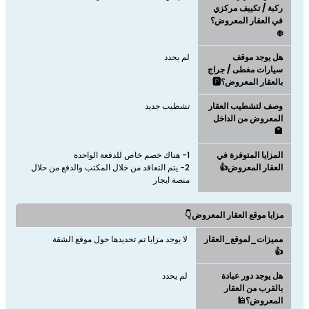
ركبة / تكييف مركزي
في العقار المعروض؟
❄️
هل يوجد موقف
لم يحدد
سيارات مغطى / جراج
بالعقار المعروض؟🅿️
وصف لتشطيب العقار
تشطيب جديد
المعروض من الداخل
🏩
المزايا المتوفرة في
العقار المعروض👍
2- يتم التعاقد من خلال المكتب والدفع من حلال
منصة ايجار
مزايا موقع العقار المعروض👇
مميزات_لموقع_العقار
لا يوجد مزايا تم تحديدها حول موقع الشقة
👍
هل يوجد دور عبادة
لم يحدد
بالقرب من العقار
المعروض؟🕌