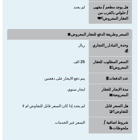
هل يوجد مطعم / مقهى
لم يحدد
/ حلواني بالقرب من
العقار المعروض؟🍽️
السعر وطريفة الدفع للعقار المعروض💲
وحدة_التبادل_التجاري
ريال
💰
السعر المطلوب للعقار
25 الف
المعروض💵
عدد الدفعات🧾
يتم دفع الايجار على دفعتين
مدة الايجار للعقار
ايجار سنوي
المعروضة📅
هل السعر قابل
لم يحدد إذا كان السعر قابل للتفاوض ام لا
للتفاوض؟🤝
شروط اضافية /
السعر غير الخدمات
ملحوظات📝