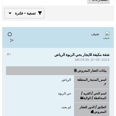
تصفية - فلترة
ضيف
شقة مكيفة للايجار بحي الربوة الرياض
#1
10-05-2024, 09:36 AM
بيانات العقار المعروض 🗒️
اسم_المدينة_المنطقة
الرياض
📍
اسم الحي / القريه /
حي الربوة
المحافظة / الولاية🌇
الطابق / الدور للعقار
لم يحدد
المعروض🏬