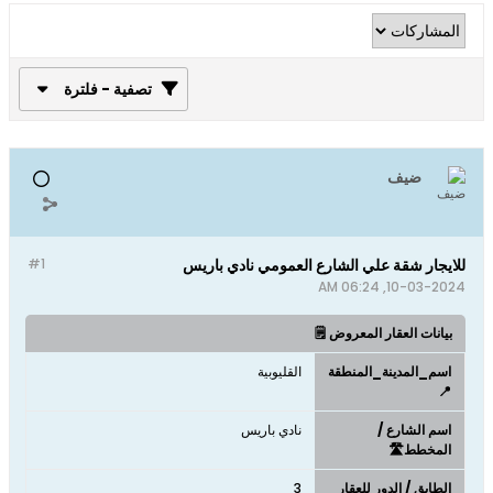
تصفية - فلترة
ضيف
للايجار شقة علي الشارع العمومي نادي باريس
#1
10-03-2024, 06:24 AM
بيانات العقار المعروض 🗒️
اسم_المدينة_المنطقة
القليوبية
📍
اسم الشارع /
نادي باريس
المخطط🛣️
الطابق / الدور للعقار
3