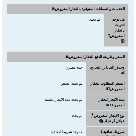
الخدمات والضمانات المتوفرة بالعقار المعروض⚙️
هل يوجد
لم يحدد
انترنت
بالعقار
المعروض؟
🛜
السعر وطريفة الدفع للعقار المعروض💲
وحدة_التبادل_التجاري
جنيه مصري
💰
السعر المطلوب للعقار
لم يحدد السعر
المعروض💵
مدة الايجار للعقار
لم يحدد مده الايجار للشقة
المعروضة📅
نوع الايجار المعروض /
لم يحدد
عوائل أم عزاب🤔
شروط اضافية /
لا توجد شروط اضافية