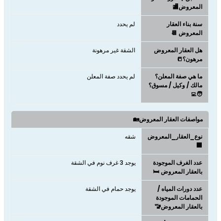
المعروض🏬
سنة بناء العقار
لم يحدد
المعروض 📆
هل العقار المعروض
الشقة غير مرهونة
مرهون؟📒
ما هي صفة المعلن؟
لم يحدد صفة المعلن
مالك / وكيل / مسوق؟
🧑‍💻
مواصفات العقار المعروض🏡
نوع_العقار_المعروض
شقه
🏢
عدد الغرف الموجودة
يوجد 3 غرف نوم في الشقة
بالعقار المعروض 🛏️
عدد دورات المياه /
يوجد حمام في الشقة
الحمامات الموجودة
بالعقار المعروض🚾