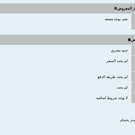
ار المعروض⚙️
نعم، يوجد مصعد
وض💲
جنيه مصري
لم يحدد السعر
لم يحدد طريقة الدفع
لم يحدد
لا توجد شروط اضافية
ستر بحمام