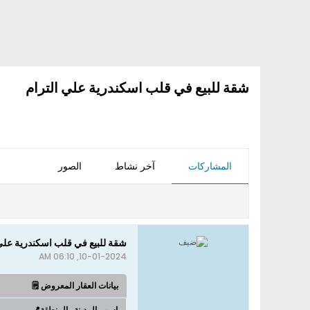
شقة للبيع في قلب اسكندرية علي الترام
المشاركات
آخر نشاط
الصور
شقة للبيع في قلب اسكندرية علي 
10-01-2024, 06:10 AM
بيانات العقار المعروض 🗒️
اسم_المدينة_المنطقة📍