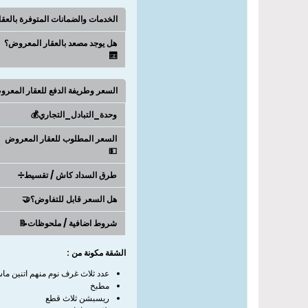
الخدمات والضمانات المتوفرة بالعق
هل يوجد مصعد بالعقار المعروض؟
🛗
السعر وطريفة الدفع للعقار المعر
وحدة_التبادل_التجاري💰
السعر المطلوب للعقار المعروض
💵
طرق السداد كاش / تقسيط➗
هل السعر قابل للتفاوض؟🤝
شروط اضافية / ملحوظات📝
الشقة مكونة من :
عدد ثلاث غرف نوم منهم اتنين ما
مطبخ
ريسبشن ثلاث قطع