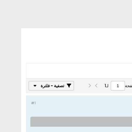
فحة
لـ
1
تصفية - فلترة
#1