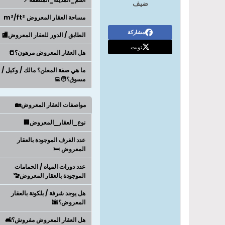
ضيف
مساحة العقار المعروض m²/ft²
مشاركة
الطابق / الدور للعقار المعروض🏬
تويت
هل العقار المعروض مرهون؟📒
ما هي صفة المعلن؟ مالك / وكيل /
مسوق؟🧑‍💻
مواصفات العقار المعروض🏡
نوع_العقار_المعروض🏢
عدد الغرف الموجودة بالعقار
المعروض 🛏️
عدد دورات المياه / الحمامات
الموجودة بالعقار المعروض🚾
هل يوجد شرفة / بلكونة بالعقار
المعروض؟🌆
هل العقار المعروض مفروش؟🛋️