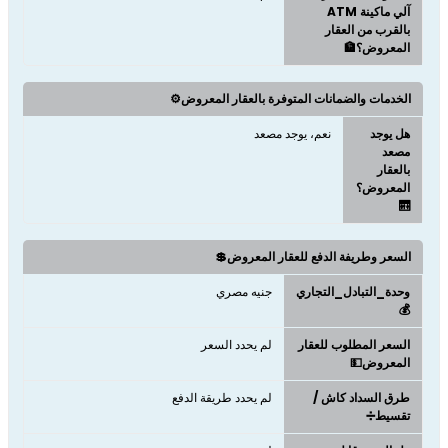
آلي ماكينة ATM
بالقرب من العقار
المعروض؟🏦
الخدمات والضمانات المتوفرة بالعقار المعروض⚙️
هل يوجد
نعم، يوجد مصعد
مصعد
بالعقار
المعروض؟
🛗
السعر وطريفة الدفع للعقار المعروض💲
وحدة_التبادل_التجاري
جنيه مصري
💰
السعر المطلوب للعقار
لم يحدد السعر
المعروض💵
طرق السداد كاش /
لم يحدد طريقة الدفع
تقسيط➗