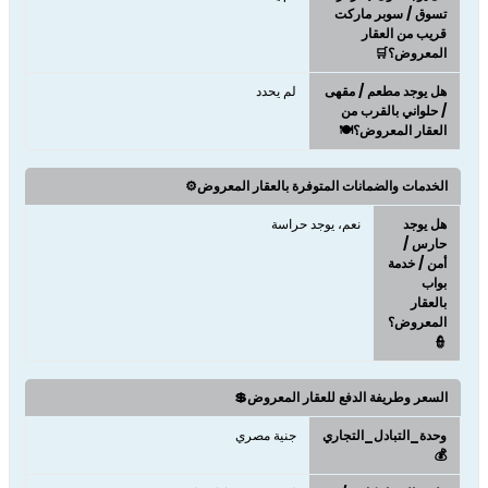
تسوق / سوبر ماركت
قريب من العقار
المعروض؟🛒
هل يوجد مطعم / مقهى
لم يحدد
/ حلواني بالقرب من
العقار المعروض؟🍽️
الخدمات والضمانات المتوفرة بالعقار المعروض⚙️
هل يوجد
نعم، يوجد حراسة
حارس /
أمن / خدمة
بواب
بالعقار
المعروض؟
👮
السعر وطريفة الدفع للعقار المعروض💲
وحدة_التبادل_التجاري
جنية مصري
💰