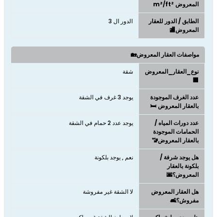
المعروض m²/ft²
الطابق / الدور للعقار
الدور ال 3
المعروض🏬
مواصفات العقار المعروض🏡
نوع_العقار_المعروض
شقة
🏢
عدد الغرف الموجودة
يوجد 3 غرف في الشقة
بالعقار المعروض 🛏️
عدد دورات المياه /
يوجد عدد 2 حمام في الشقة
الحمامات الموجودة
بالعقار المعروض🚾
هل يوجد شرفة /
نعم , يوجد بلكونة
بلكونة بالعقار
المعروض؟🌆
هل العقار المعروض
لا الشقة غير مفروشة
مفروش؟🛋️