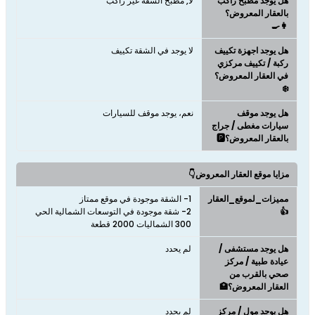
هل يوجد مطبخ راكب
لا, مطبخ الشقة غير راكب
بالعقار المعروض؟
👩‍🍳
هل يوجد اجهزة تكييف
لا يوجد في الشقة تكييف
ركبة / تكييف مركزي
في العقار المعروض؟
❄️
هل يوجد موقف
نعم، يوجد موقف للسيارات
سيارات مغطى / جراج
بالعقار المعروض؟🅿️
مزايا موقع العقار المعروض👇
مميزات_لموقع_العقار
👍
2- شقة موجودة في التوسعات الشمالية الحي
300 الشماليات 2000 قطعة
هل يوجد مستشفى /
لم يحدد
عيادة طبية / مركز
صحي بالقرب من
العقار المعروض؟🏥
هل يوجد مول / مركز
لم يحدد