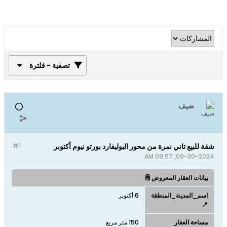
تصفية - فلترة
ضيف
شقة للبيع تاني نمرة من محور البوليفارد بورتو نيوم أكتوبر
#1
09-30-2024, 09:57 AM
بيانات العقار المعروض 🗒️
اسم_المدينة_المنطقة
6 أكتوبر
📍
مساحة العقار
150 متر مربع