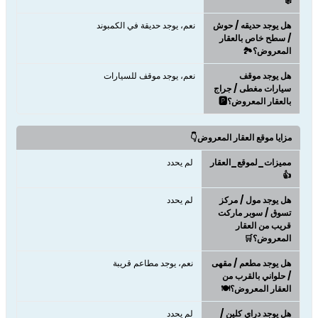
❄️
هل يوجد حديقه / حوش
نعم، يوجد حديقة في الكمبوند
/ سطح خاص بالعقار
المعروض؟🏞️
هل يوجد موقف
نعم، يوجد موقف للسيارات
سيارات مغطى / جراج
بالعقار المعروض؟🅿️
مزايا موقع العقار المعروض👇
مميزات_لموقع_العقار
لم يحدد
👍
هل يوجد مول / مركز
لم يحدد
تسوق / سوبر ماركت
قريب من العقار
المعروض؟🛒
هل يوجد مطعم / مقهى
نعم، يوجد مطاعم قريبة
/ حلواني بالقرب من
العقار المعروض؟🍽️
هل يوجد دراي كلين /
لم يحدد