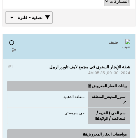
تصفية - فلترة
ضيف
شقة للإيجار السنوي في مجمع لايف تاورز اربيل
#1
09-30-2024, 05:35 AM
بيانات العقار المعروض 🗒️
اسم_المدينة_المنطقة
منطقة الذهبية
📍
اسم الحي / القريه /
حي سربستي
المحافظة / الولاية🌇
مواصفات العقار المعروض🏡