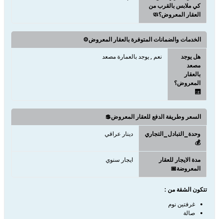
كي ملابس بالقرب من
العقار المعروض؟🧼
الخدمات والضمانات المتوفرة بالعقار المعروض⚙️
هل يوجد
نعم , يوجد بالعمارة مصعد
مصعد
بالعقار
المعروض؟
🛗
السعر وطريفة الدفع للعقار المعروض💲
وحدة_التبادل_التجاري
دينار عراقي
💰
مدة الايجار للعقار
ايجار سنوي
المعروضة📅
تتكون الشقة من :
غرفتين نوم
صالة