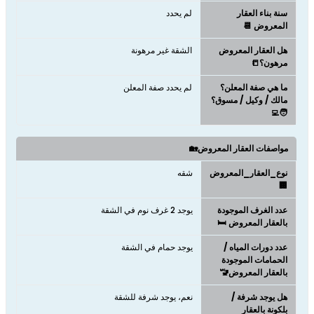
سنة بناء العقار
لم يحدد
المعروض 📆
هل العقار المعروض
الشقة غير مرهونة
مرهون؟📒
ما هي صفة المعلن؟
لم يحدد صفة المعلن
مالك / وكيل / مسوق؟
🧑‍💻
مواصفات العقار المعروض🏡
نوع_العقار_المعروض
شقه
🏢
عدد الغرف الموجودة
يوجد 2 غرف نوم في الشقة
بالعقار المعروض 🛏️
عدد دورات المياه /
يوجد حمام في الشقة
الحمامات الموجودة
بالعقار المعروض🚾
هل يوجد شرفة /
نعم، يوجد شرفة للشقة
بلكونة بالعقار