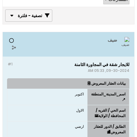
تصفية - فلترة
ضيف
للايجار شقة في المجاورة الثامنة
#1
09-30-2024, 05:33 AM
بيانات العقار المعروض 🗒️
اسم_المدينة_المنطقة
اكتوبر
📍
اسم الحي / القريه /
الاول
المحافظة / الولاية🌇
الطابق / الدور للعقار
ارضي
المعروض🏬