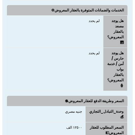
الخدمات والضمانات المتوفرة بالعقار المعروض⚙️
هل يوجد
لم يحدد
مصعد
بالعقار
المعروض؟
🛗
هل يوجد
لم يحدد
حارس /
أمن / خدمة
بواب
بالعقار
المعروض؟
👮
السعر وطريفة الدفع للعقار المعروض💲
وحدة_التبادل_التجاري
جنيه مصري
💰
السعر المطلوب للعقار
١٢٥٠٠ الف
المعروض💵