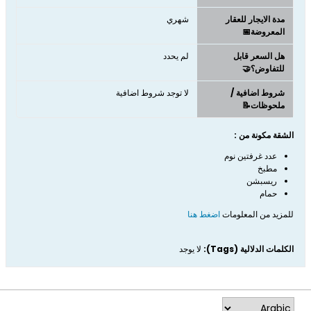
مدة الايجار للعقار
شهري
المعروضة📅
هل السعر قابل
لم يحدد
للتفاوض؟🤝
شروط اضافية /
لا توجد شروط اضافية
ملحوظات📝
الشقة مكونة من :
عدد غرفتين نوم
مطبخ
ريسبشن
حمام
للمزيد من المعلومات
اضغط هنا
الكلمات الدلالية (Tags):
لا يوجد