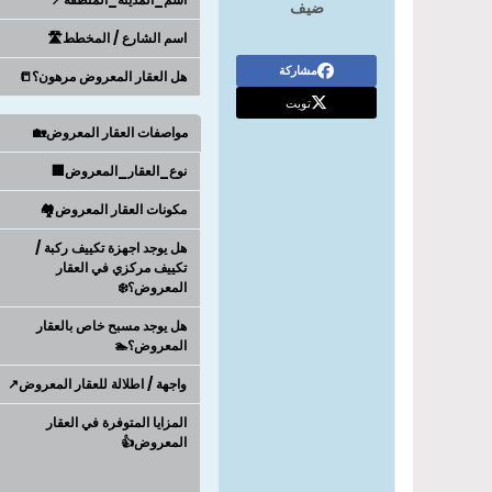
ضيف
اسم الشارع / المخطط🛣️
مشاركة
هل العقار المعروض مرهون؟📒
تويت
مواصفات العقار المعروض🏡
نوع_العقار_المعروض🏢
مكونات العقار المعروض🏘️
هل يوجد اجهزة تكييف ركبة /
تكييف مركزي في العقار
المعروض؟❄️
هل يوجد مسبح خاص بالعقار
المعروض؟🏊
واجهة / اطلالة للعقار المعروض↗️
المزايا المتوفرة في العقار
المعروض👍