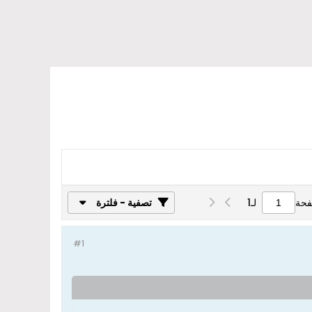
فحة
لـ
1
تصفية - فلترة
#1