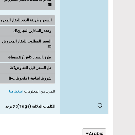
🛗
السعر وطريفة الدفع للعقار المعر
وحدة_التبادل_التجاري💰
السعر المطلوب للعقار المعروض
💵
طرق السداد كاش / تقسيط➗
هل السعر قابل للتفاوض؟🤝
شروط اضافية / ملحوظات📝
للمزيد من المعلومات
اضغط هنا
الكلمات الدلالية (Tags):
لا يوجد
Arabic