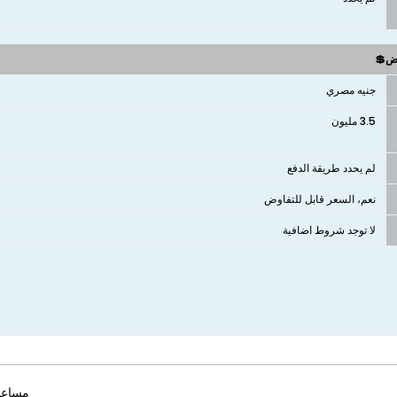
وض💲
جنيه مصري
3.5 مليون
لم يحدد طريقة الدفع
نعم، السعر قابل للتفاوض
لا توجد شروط اضافية
مساعد