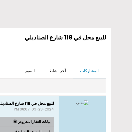
للبيع محل في 118 شارع الصناديلي
المشاركات
آخر نشاط
الصور
للبيع محل في 118 شارع الصناديلي
09-29-2024, 08:07 PM
بيانات العقار المعروض 🗒️
اسم_المدينة_المنطقة📍