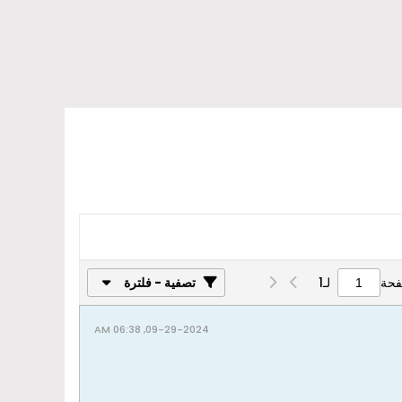
فحة
لـ
1
تصفية - فلترة
09-29-2024, 06:38 AM