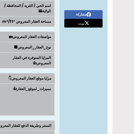
اسم الحي / القريه / المحافظة /
الولاية🌇
مشاركة
مساحة العقار المعروض m²/ft²
تويت
مواصفات العقار المعروض🏡
نوع_العقار_المعروض🏢
المزايا المتوفرة في العقار
المعروض👍
مزايا موقع العقار المعروض👇
مميزات_لموقع_العقار👍
السعر وطريفة الدفع للعقار المعر