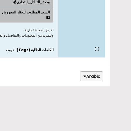
وحدة_التبادل_التجاري💰
السعر المطلوب للعقار المعروض
💵
الارض سكنية تجارية
وللمزيد من المعلومات والتفاصيل والص
الكلمات الدلالية (Tags):
لا يوجد
Arabic