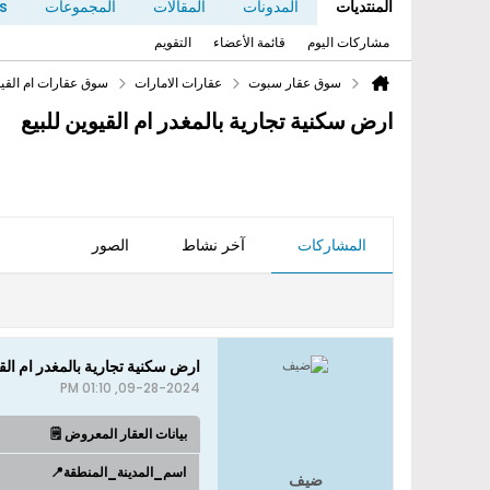
المنتديات
المدونات
المقالات
المجموعات
s
مشاركات اليوم
قائمة الأعضاء
التقويم
سوق عقار سبوت
عقارات الامارات
سوق عقارات ام القي
ارض سكنية تجارية بالمغدر ام القيوين للبيع
المشاركات
آخر نشاط
الصور
ارض سكنية تجارية بالمغدر ام القي
09-28-2024, 01:10 PM
بيانات العقار المعروض 🗒️
اسم_المدينة_المنطقة📍
ضيف