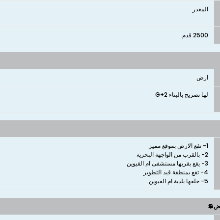
المغدر
2500 قدم
ارض
لها تصريح بالبناء 2+G
5- خلفها بلدية ام القيوين
وض💲