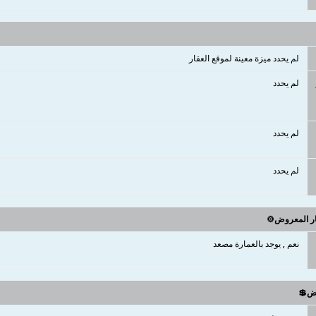
لم يحدد ميزة معينة لموقع العقار
لم يحدد
لم يحدد
لم يحدد
ار المعروض⚙️
نعم , يوجد بالعمارة مصعد
وض💲