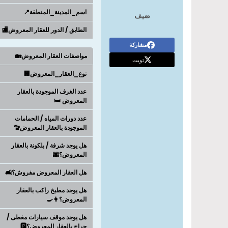
اسم_المدينة_المنطقة📍
ضيف
الطابق / الدور للعقار المعروض🏬
مشاركة
مواصفات العقار المعروض🏡
تويت
نوع_العقار_المعروض🏢
عدد الغرف الموجودة بالعقار
المعروض 🛏️
عدد دورات المياه / الحمامات
الموجودة بالعقار المعروض🚾
هل يوجد شرفة / بلكونة بالعقار
المعروض؟🌆
هل العقار المعروض مفروش؟🛋️
هل يوجد مطبخ راكب بالعقار
المعروض؟👩‍🍳
هل يوجد موقف سيارات مغطى /
جراج بالعقار المعروض؟🅿️