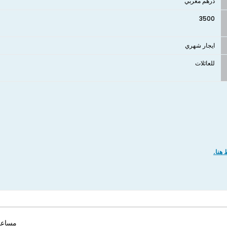
درهم مغربي
3500
ايجار شهري
للعائلات
هنا.
مساعد