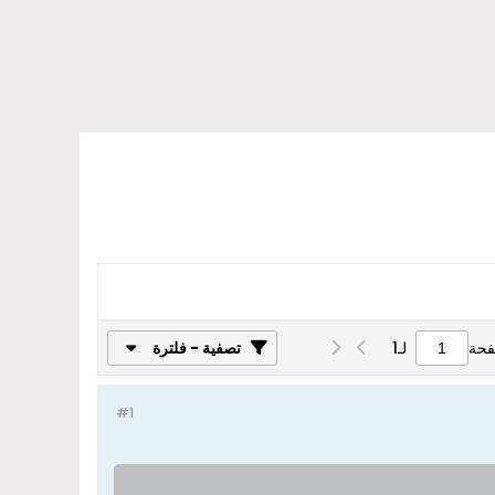
فحة
لـ
1
تصفية - فلترة
#1