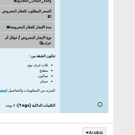
وحدة_التبادل_التجاري💰
السعر المطلوب للعقار المعروض
💵
مدة الايجار للعقار المعروضة📅
نوع الايجار المعروض / عوائل أم
عزاب🤔
تتكون الشقة من :
ثلاث غرف نوم
مطبخ
صالون
حمام
للمزيد من المعلومات والتفاصيل
اضغط 
الكلمات الدلالية (Tags):
لا يوجد
Arabic