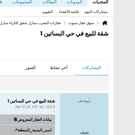
المنتديات
المدونات
المقالات
المجموعات
s
مشاركات اليوم
قائمة الأعضاء
التقويم
سوق عقار سبوت
عقارات المغرب منازل شقق للكراء منازل
شقة للبيع في حي البساتين 1
المشاركات
آخر نشاط
الصور
شقة للبيع في حي البساتين 1
09-26-2024, 10:39 AM
بيانات العقار المعروض 🗒️
اسم_المدينة_المنطقة📍
ضيف