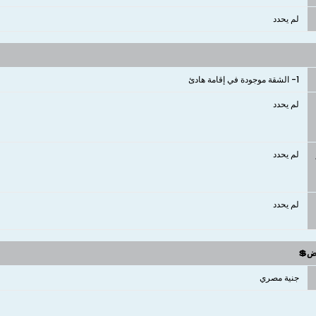
لم يحدد
1- الشقة موجودة في إقامة هادئ
لم يحدد
لم يحدد
لم يحدد
وض💲
جنية مصري