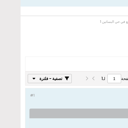
ع في حي البساتين 1
فحة
لـ
1
تصفية - فلترة
#1