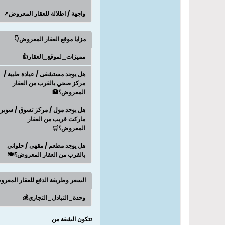
واجهة / اطلالة للعقار المعروض↗️
مزايا موقع العقار المعروض👇
مميزات_لموقع_العقار👍
هل يوجد مستشفى / عيادة طبية /
مركز صحي بالقرب من العقار
المعروض؟🏥
هل يوجد مول / مركز تسوق / سوبر
ماركت قريب من العقار
المعروض؟🛒
هل يوجد مطعم / مقهى / حلواني
بالقرب من العقار المعروض؟🍽️
السعر وطريفة الدفع للعقار المعر
وحدة_التبادل_التجاري💰
تتكون الشقة من