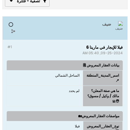
تصفية - فلترة
ضيف
فيلا للإيجار في مارينا 6
#1
09-25-2024, 05:40 AM
بيانات العقار المعروض 🗒️
اسم_المدينة_المنطقة
الساحل الشمالي
📍
ما هي صفة المعلن؟
لم يحدد
مالك / وكيل / مسوق؟
🧑‍💻
مواصفات العقار المعروض🏡
نوع_العقار_المعروض
فيلا