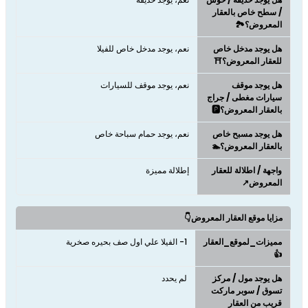
/ سطح خاص بالعقار
المعروض؟🏞️
هل يوجد مدخل خاص
نعم، يوجد مدخل خاص للفيلا
للعقار المعروض؟⛩️
هل يوجد موقف
نعم، يوجد موقف للسيارات
سيارات مغطى / جراج
بالعقار المعروض؟🅿️
هل يوجد مسبح خاص
نعم، يوجد حمام سباحة خاص
بالعقار المعروض؟🏊
واجهة / اطلالة للعقار
إطلالة مميزة
المعروض↗️
مزايا موقع العقار المعروض👇
مميزات_لموقع_العقار
1- الفيلا علي اول صف بحيره صخرية
👍
هل يوجد مول / مركز
لم يحدد
تسوق / سوبر ماركت
قريب من العقار