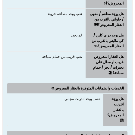
المعروض؟🛒
هل يوجد مطعم / مقهى
نعم، يوجد مطاعم قريبة
/ حلواني بالقرب من
العقار المعروض؟🍽️
هل يوجد دراي كلين /
لم يحدد
كي ملابس بالقرب من
العقار المعروض؟🧼
هل العقار المعروض
نعم، قريب من حمام سباحة
قريب او مطل على
بحيرات / بحر / حمام
سباحة؟🏖️
الخدمات والضمانات المتوفرة بالعقار المعروض⚙️
هل يوجد
نعم , يوجد انترنت مجاني
انترنت
بالعقار
المعروض؟
🛜