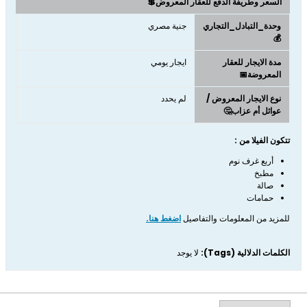
السعر وطريفة الدفع للعقار المعروض💲
وحدة_التبادل_التجاري
جنية مصري
💰
مدة الايجار للعقار
ايجار يومي
المعروضة📅
نوع الايجار المعروض /
لم يحدد
عوائل أم عزاب🤔
تتكون الفيلا من :
أربع غرف نوم
مطبخ
صالة
حمامات
للمزيد من المعلومات والتفاصيل
اضغط هنا.
الكلمات الدلالية (Tags):
لا يوجد