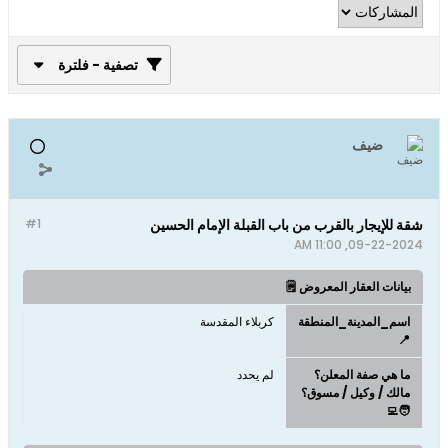
تصفية - فلترة
ضيف
شقة للإيجار بالقرب من باب القبلة الإمام الحسين
#1
09-22-2024, 11:00 AM
بيانات العقار المعروض 🗒️
اسم_المدينة_المنطقة
كربلاء المقدسة
📍
ما هي صفة المعلن؟
لم يحدد
مالك / وكيل / مسوق؟
🧑‍💻