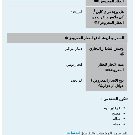
العقار المعروض؟🍽️
هل يوجد دراي كلين /
لم يحدد
كي ملابس بالقرب من
العقار المعروض؟🧼
السعر وطريفة الدفع للعقار المعروض💲
وحدة_التبادل_التجاري
دينار عراقي
💰
مدة الايجار للعقار
ايجار يومي
المعروضة📅
نوع الايجار المعروض /
لم يحدد
عوائل أم عزاب🤔
تتكون الشقة من :
غرفتين نوم
مطبخ
صالة
حمام
للمزيد من المعلومات والتفاصيل
اضغط هنا.