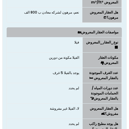
المعروض m²/ft²
هل العقار المعروض
نعم، مرهون لشركه معادن ب 800 الف
مرهون؟📒
مواصفات العقار المعروض🏡
نوع_العقار_المعروض
فيلا
🏢
مكونات العقار
الفيلا مكونة من دورين
المعروض🏘️
عدد الغرف الموجودة
يوجد بالفيلا 5 غرف
بالعقار المعروض 🛏️
عدد دورات المياه /
لم يحدد
الحمامات الموجودة
بالعقار المعروض🚾
هل العقار المعروض
لا، الفيلا غير مفروشة
مفروش؟🛋️
هل يوجد مطبخ راكب
لم يحدد
بالعقار المعروض؟