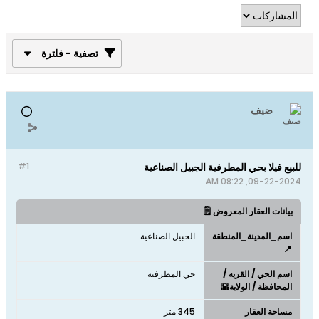
تصفية - فلترة
ضيف
للبيع فيلا بحي المطرفية الجبيل الصناعية
#1
09-22-2024, 08:22 AM
بيانات العقار المعروض 🗒️
اسم_المدينة_المنطقة
الجبيل الصناعية
📍
اسم الحي / القريه /
حي المطرفية
المحافظة / الولاية🌇
مساحة العقار
345 متر