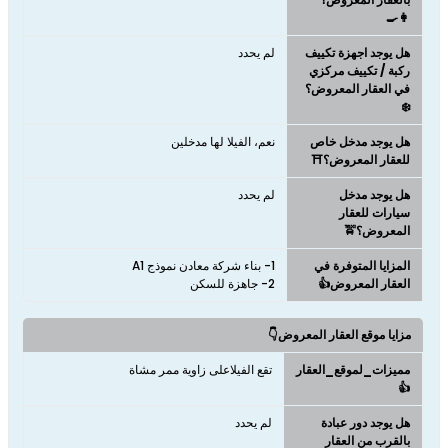
👩‍🍳
هل يوجد اجهزة تكييف
لم يحدد
ركبة / تكييف مركزي
في العقار المعروض؟
❄️
هل يوجد مدخل خاص
نعم، الفيلا لها مدخلين
للعقار المعروض؟⛩️
هل يوجد مدخل
لم يحدد
سيارات للعقار
المعروض؟🚖
المزايا المتوفرة في
العقار المعروض👍
2- جاهزة للسكن
مزايا موقع العقار المعروض👇
مميزات_لموقع_العقار
تقع الفيلاعلى زاوية ممر مشاة
👍
هل يوجد دور عبادة
لم يحدد
بالقرب من العقار