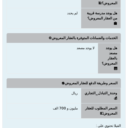
المعروض؟🕌
هل يوجد مدرسة قريبة
لم يحدد
من العقار المعروض؟
🏫
الخدمات والضمانات المتوفرة بالعقار المعروض⚙️
هل يوجد
لا يوجد مصعد
مصعد
بالعقار
المعروض؟
🛗
السعر وطريفة الدفع للعقار المعروض💲
وحدة_التبادل_التجاري
ريال
💰
السعر المطلوب للعقار
مليون و 700 الف
المعروض💵
الفيلا تحتوي على :