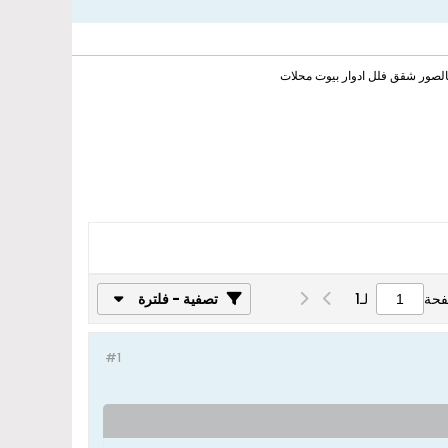
بالصور شقق فلل ادوار بيوت محلات
فحة
لـ
1
تصفية - فلترة
#1