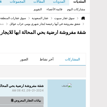
المنتديات
المدونات
المقالات
المجموعات
s
مشاركات اليوم
قائمة الأعضاء
التقويم
سوق عقار سبوت
عقار السعودية
سوق عقارات المنطقة ا
شقق مفروشة في أبها رخيصة ايجار شهري يومي عزاب عوائل
شقة 
شقة مفروشة ارضية بحي المحالة ابها للايجار
المشاركات
آخر نشاط
الصور
شقة مفروشة ارضية بحي المحالة اب
09-21-2024, 08:42 AM
بيانات العقار المعروض 🗒️