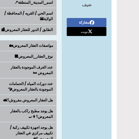
اسم_المدينة_المنطقة📍
ضيف
اسم الحي / القريه / المحافظة /
الولاية🌇
مشاركة
الطابق / الدور للعقار المعروض🏬
تويت
مواصفات العقار المعروض🏡
نوع_العقار_المعروض🏢
عدد الغرف الموجودة بالعقار
المعروض 🛏️
عدد دورات المياه / الحمامات
الموجودة بالعقار المعروض🚾
هل العقار المعروض مفروش؟🛋️
هل يوجد مطبخ راكب بالعقار
المعروض؟👩‍🍳
هل يوجد اجهزة تكييف ركبة /
تكييف مركزي في العقار
المعروض؟❄️