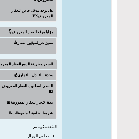
هل يوجد مدخل خاص للعقار
المعروض؟⛩️
مزايا موقع العقار المعروض👇
مميزات_لموقع_العقار👍
السعر وطريفة الدفع للعقار المعر
وحدة_التبادل_التجاري💰
السعر المطلوب للعقار المعروض
💵
مدة الايجار للعقار المعروضة📅
شروط اضافية / ملحوظات📝
الشقة مكونة من :
مجلس للرجال