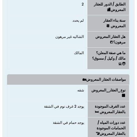
الطابق / الدور للعقار
2
المعروض🏬
سنة بناء العقار
لم يحدد
المعروض 📆
هل العقار المعروض
الشاليه غير مرهون
مرهون؟📒
ما هي صفة المعلن؟
المالك
مالك / وكيل / مسوق؟
🧑‍💻
مواصفات العقار المعروض🏡
نوع_العقار_المعروض
شقه
🏢
عدد الغرف الموجودة
يوجد 2 غرف نوم في الشقة
بالعقار المعروض 🛏️
عدد دورات المياه /
يوجد حمام في الشقة
الحمامات الموجودة
بالعقار المعروض🚾