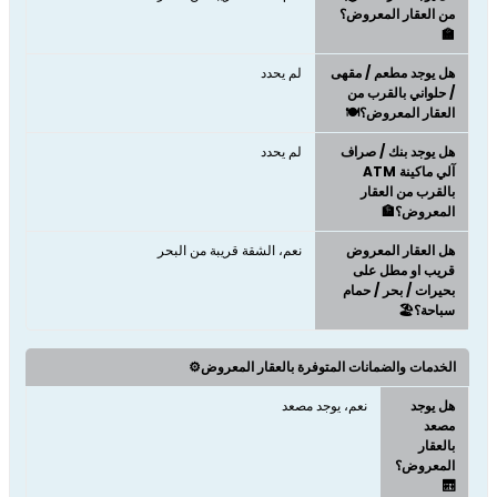
من العقار المعروض؟
🏫
هل يوجد مطعم / مقهى
لم يحدد
/ حلواني بالقرب من
العقار المعروض؟🍽️
هل يوجد بنك / صراف
لم يحدد
آلي ماكينة ATM
بالقرب من العقار
المعروض؟🏦
هل العقار المعروض
نعم، الشقة قريبة من البحر
قريب او مطل على
بحيرات / بحر / حمام
سباحة؟🏖️
الخدمات والضمانات المتوفرة بالعقار المعروض⚙️
هل يوجد
نعم، يوجد مصعد
مصعد
بالعقار
المعروض؟
🛗