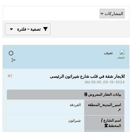
تصفية - فلترة
ضيف
للايجار شقة في قلب شارع شيراتون الرئيسى
#1
09-19-2024, 09:46 AM
بيانات العقار المعروض 🗒️
اسم_المدينة_المنطقة
الغردقة
📍
اسم الشارع /
شيراتون
المخطط🛣️