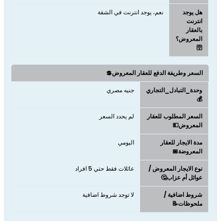
هل يوجد
نعم، يوجد انترنت في الشقة
انترنت
بالعقار
المعروض؟
🛜
السعر وطريفة الدفع للعقار المعروض💲
وحدة_التبادل_التجاري
جنيه مصري
💰
السعر المطلوب للعقار
لم يحدد السعر
المعروض💵
مدة الايجار للعقار
اليومي
المعروضة📅
نوع الايجار المعروض /
عائلات فقط حتي 5 افراد
عوائل أم عزاب🤔
شروط اضافية /
لا توجد شروط اضافية
ملحوظات📝