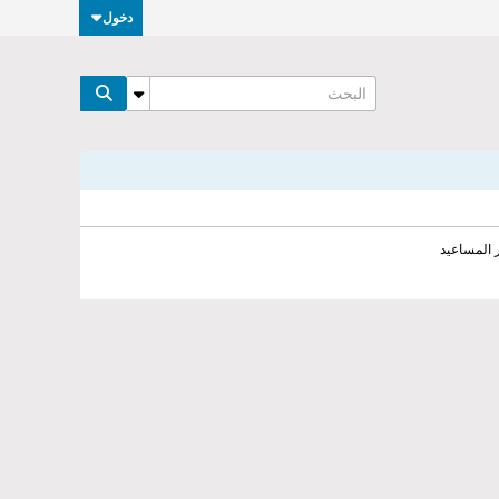
دخول
 المساعيد