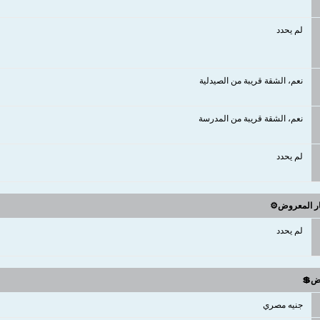
لم يحدد
نعم، الشقة قريبة من الصيدلية
نعم، الشقة قريبة من المدرسة
لم يحدد
ار المعروض⚙️
لم يحدد
وض💲
جنيه مصري