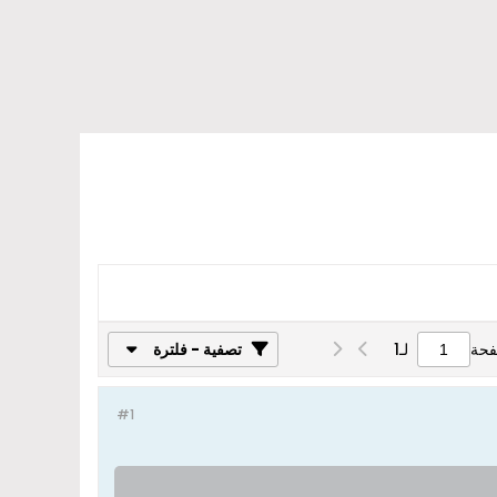
فحة
لـ
1
تصفية - فلترة
#1