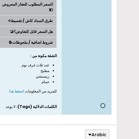
السعر المطلوب للعقار المعروض
💵
طرق السداد كاش / تقسيط➗
هل السعر قابل للتفاوض؟🤝
شروط اضافية / ملحوظات📝
الشقة مكونة من :
عدد ثلاث غرف نوم
مطبخ
ريسبشن
حمام
للمزيد من المعلومات
اضغط هنا
الكلمات الدلالية (Tags):
لا يوجد
Arabic