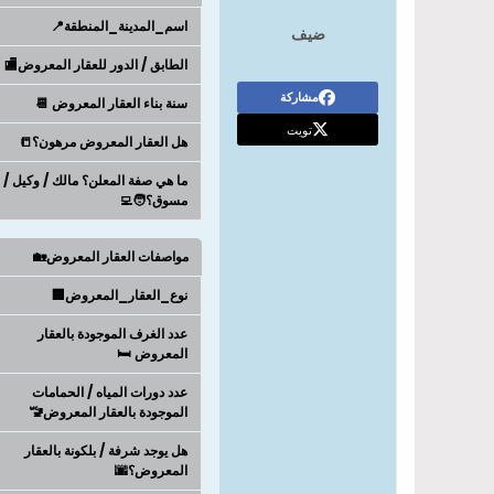
اسم_المدينة_المنطقة📍
ضيف
الطابق / الدور للعقار المعروض🏬
مشاركة
سنة بناء العقار المعروض 📆
تويت
هل العقار المعروض مرهون؟📒
ما هي صفة المعلن؟ مالك / وكيل /
مسوق؟🧑‍💻
مواصفات العقار المعروض🏡
نوع_العقار_المعروض🏢
عدد الغرف الموجودة بالعقار
المعروض 🛏️
عدد دورات المياه / الحمامات
الموجودة بالعقار المعروض🚾
هل يوجد شرفة / بلكونة بالعقار
المعروض؟🌆