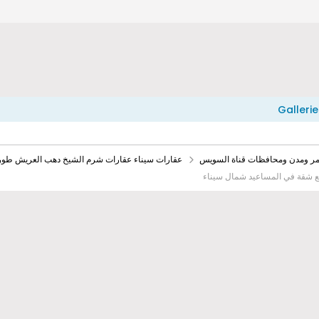
Gallerie
حمر ومدن ومحافظات قناة السويس
عقارات سيناء عقارات شرم الشيخ دهب العريش طور
يع شقة في المساعيد شمال سيناء