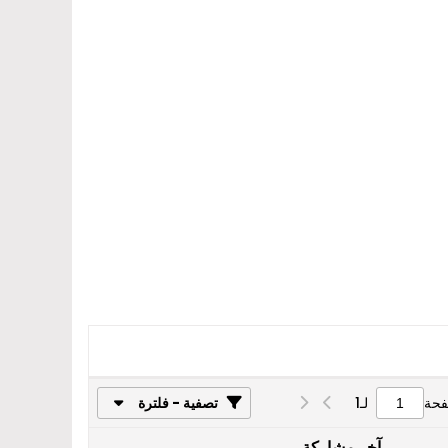
فحة
لـ
1
تصفية - فلترة
آخر مشاركة