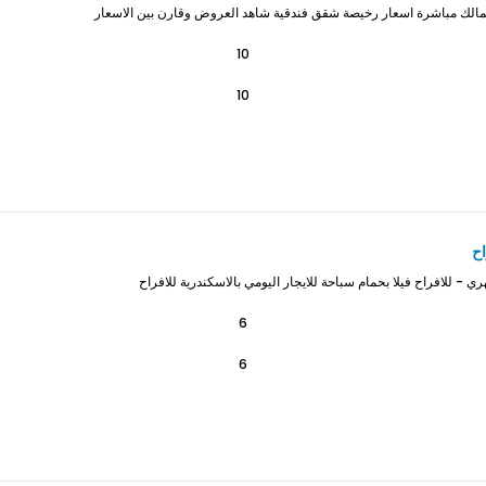
مالك مباشرة اسعار رخيصة شقق فندقية شاهد العروض وقارن بين الاسعار
10
10
اح
ي - للافراح فيلا بحمام سباحة للايجار اليومي بالاسكندرية للافراح
6
6