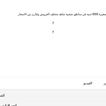
بين الاسعار
7
7
ر
الفيديو
الص
إحصائيات