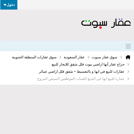
دخول
سوق عقار سبوت
عقار السعودية
سوق عقارات المنطقة الجنوبية
حراج عقار أبها اراضي بيوت فلل شقق للايجار للبيع
عقارات للبيع في ابها و بالتقسيط - شقق فلل اراضي عمائر
عماره للبيع ابها حي البديع الضباب الموظفين النميص المروج