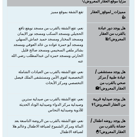
مزايا موقع العقار المعروض👇
مميزات_لموقع_العقار
تقع الشقة بموقع مميز
👍
هل يوجد دور عبادة
نعم، تقع الشقة بالقرب من مسجد نويفع نافع
بالقرب من العقار
الحجيلي ومسجد السكب ومسجد نور الايمان
المعروض؟🕌
ومسجد المختار ومسجد حميد عماش السهلي
ومسجد أبو حمزة عواده بن عائد العوفي ومسجد
بشائر ملفي السحيمي ومسجد صالح قليل
الحارثي ومسجد حمزه ابن عبدالمطلب رضي الله
عنه
هل يوجد مستشفى /
نعم، تقع الشقة بالقرب من العيادات الشاملة
عيادة طبية / مركز
التخصصية لقوى الأمن ومستشفى الملك فيصل
صحي بالقرب من
التخصصي ومركز الأبحاث
العقار المعروض؟🏥
هل يوجد صيدلية قريبة
نعم، تقع الشقة بالقرب من صيدلية سترين
من العقار المعروض؟⚕️
وصيدلية مركز الدواء وصيدلية الوداد الحديثة
للأدوية وصيدلية النحاس
هل يوجد روضه اطفال /
نعم، تقع الشقة بالقرب من الروضة التاسعة بعد
حضانة بالقرب من
المائة ومركز الشموخ لضيافة الاطفال وعالم هلا
العقار المعروض؟🐣
لضيافة الاطفال