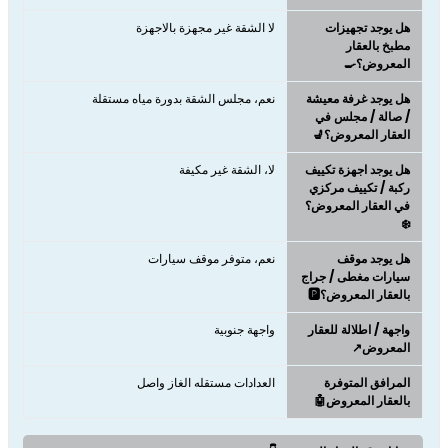
هل يوجد تجهيزات
لا الشقة غير مجهزة بالاجهزة
مطبخ بالعقار
المعروض؟🍳
هل يوجد غرفة معيشة
نعم، مجلس الشقة بدورة مياه مستقلة
/ صالة / مجلس في
العقار المعروض؟💺
هل يوجد اجهزة تكييف
لا، الشقة غير مكيفة
ركبة / تكييف مركزي
في العقار المعروض؟
❄️
هل يوجد موقف
نعم، متوفر موقف سيارات
سيارات مغطى / جراج
بالعقار المعروض؟🅿️
واجهة / اطلالة للعقار
واجهة جنوبية
المعروض↗️
المرافق المتوفرة
العدادات مستقله الغاز واصل
بالعقار المعروض🤖