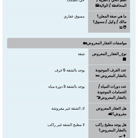
المحافظة / الولاية🌇
ما هي صفة المعلن؟
مسوق عقاري
مالك / وكيل / مسوق؟
🧑‍💻
مواصفات العقار المعروض🏡
نوع_العقار_المعروض
شقة
🏢
عدد الغرف الموجودة
يوجد بالشقة 5 غرف
بالعقار المعروض 🛏️
عدد دورات المياه /
يوجد بالشقة 3 دورة مياه
الحمامات الموجودة
بالعقار المعروض🚾
هل العقار المعروض
لا، الشقة غير مفروشة
مفروش؟🛋️
هل يوجد مطبخ راكب
لا مطبخ الشقة غير راكب
بالعقار المعروض؟
👩‍🍳