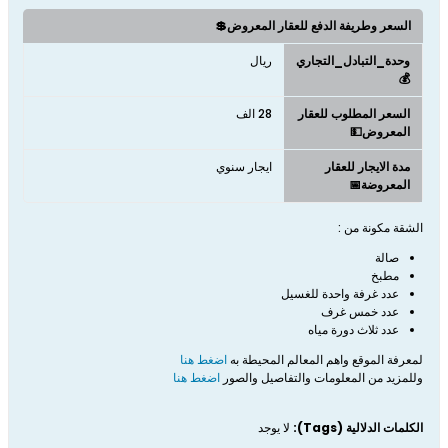
السعر وطريفة الدفع للعقار المعروض💲
وحدة_التبادل_التجاري
ريال
💰
السعر المطلوب للعقار
28 الف
المعروض💵
مدة الايجار للعقار
ايجار سنوي
المعروضة📅
الشقة مكونة من :
صالة
مطبخ
عدد غرفة واحدة للغسيل
عدد خمس غرف
عدد ثلاث دورة مياه
لمعرفة الموقع واهم المعالم المحيطة به
اضغط هنا
وللمزيد من المعلومات والتفاصيل والصور
اضغط هنا
الكلمات الدلالية (Tags):
لا يوجد