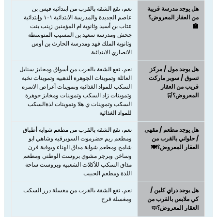
هل يوجد مدرسة قريبة
نعم، تقع الشقة بالقرب من ابتدائية قيس بن
من العقار المعروض؟
عاصم الجديدة والمدرسة الابتدائية ١٠١ وإبتدائية
🏫
عتاب بن أسيد وثانوية ام المؤمنين زينب بنت
جحش ومدرسة سعيد بن المسيب المتوسطة
وثانوية الملك فهد ومدرسة الحارث بن أوس
الانصاري الابتدائية
هل يوجد مول / مركز
نعم، ​​​​​​​تقع الشقة بالقرب من أسواق ومخابز سنابل
تسوق / سوبر ماركت
العائلة وتموينات الجوهرة الذهبيه وتموينات نخبة
قريب من العقار
السكب للمواد الغذائية وتموينات أغراض الاسره
المعروض؟🛒
وتموينات زاد السكب وتموينات ومخابز جوهرة
السكب وتموينات ي هلا وتموينات لذةالسكب
للمواد الغذائية
هل يوجد مطعم / مقهى
نعم، ​​​​​​​تقع الشقة بالقرب من مطعم شواية أطباق
/ حلواني بالقرب من
ومطعم ريم حضرموت السويرقيه وشاهي ابو
العقار المعروض؟🍽️
شامخ ومطعم شواية مذاق الهناء وبوفية فرن
وساخن وبرجر مشوي بروست الوطني ومطعم
مذاق السكب للأكلات الشعبيه وبروست ساحة
اللذة ومطعم الحبیب
هل يوجد دراي كلين /
نعم، تقع الشقة بالقرب من مغسلة درر السكب
كي ملابس بالقرب من
ومغسلة فرح
العقار المعروض؟🧼