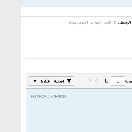
ة الوسطى
للايجار شقة فى الخوض صلالة
فحة
لـ
1
تصفية - فلترة
01-31-2025, 09:20 PM